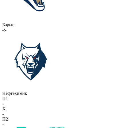
Барыс
-:-
Нефтехимик
П1
-
X
-
П2
-