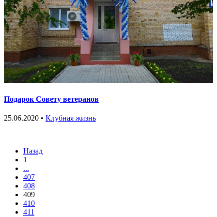
Подарок Совету ветеранов
25.06.2020 •
Клубная жизнь
Назад
1
...
407
408
409
410
411