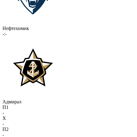
Нефтехимик
-:-
Адмирал
П1
-
X
-
П2
-