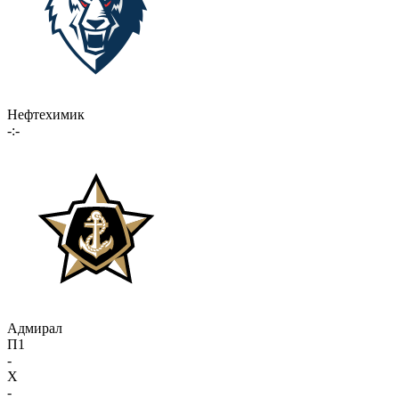
Нефтехимик
-:-
Адмирал
П1
-
X
-