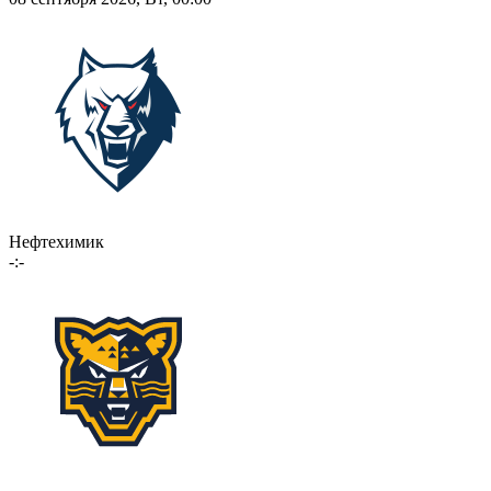
Нефтехимик
-:-