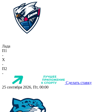
Лада
П1
-
X
-
П2
-
Сделать ставку
25 сентября 2026, Пт, 00:00