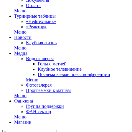
Документы
Оплата
Меню
Турнирные таблицы
«Нефтехимик»
«Реактор»
Меню
Новости
Клубная жизнь
Меню
Медиа
Видеогалерея
Голы с матчей
Клубное телевидение
Послематчевые пресс-конференции
Меню
Фотогалерея
Программки к матчам
Меню
Фан-зона
Группа поддержки
ФАН сектор
Меню
Магазин