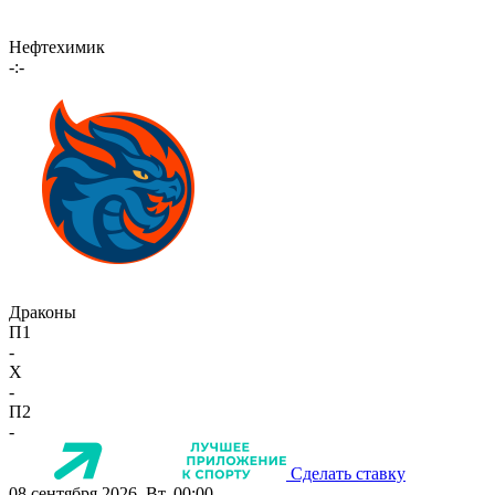
Нефтехимик
-:-
Драконы
П1
-
X
-
П2
-
Сделать ставку
08 сентября 2026, Вт, 00:00