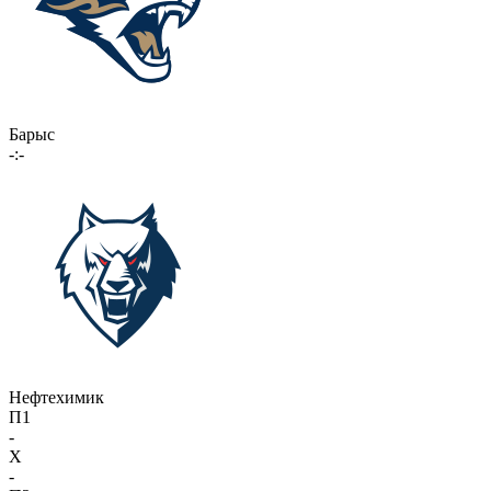
Барыс
-:-
Нефтехимик
П1
-
X
-