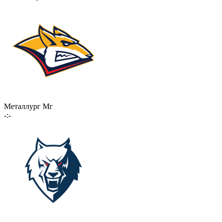
Металлург Мг
-:-