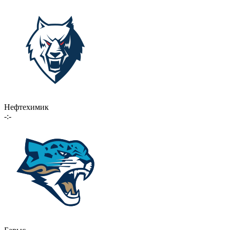
Нефтехимик
-:-