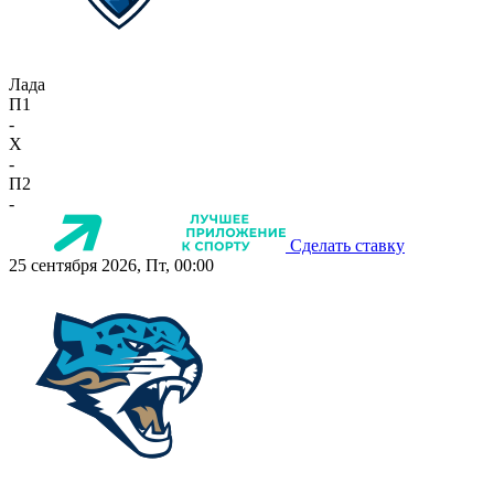
Лада
П1
-
X
-
П2
-
Сделать ставку
25 сентября 2026, Пт, 00:00