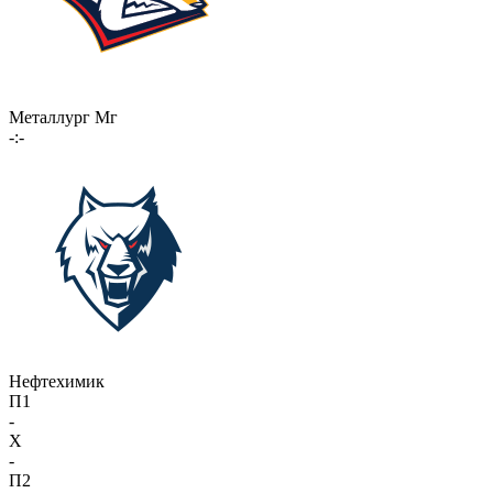
Металлург Мг
-:-
Нефтехимик
П1
-
X
-
П2