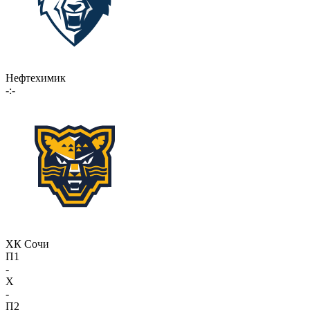
Нефтехимик
-:-
ХК Сочи
П1
-
X
-
П2