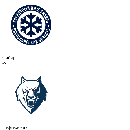
Сибирь
-:-
Нефтехимик