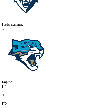
Нефтехимик
-:-
Барыс
П1
-
X
-
П2