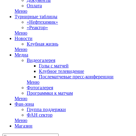
Документы
Оплата
Меню
Турнирные таблицы
«Нефтехимик»
«Реактор»
Меню
Новости
Клубная жизнь
Меню
Медиа
Видеогалерея
Голы с матчей
Клубное телевидение
Послематчевые пресс-конференции
Меню
Фотогалерея
Программки к матчам
Меню
Фан-зона
Группа поддержки
ФАН сектор
Меню
Магазин