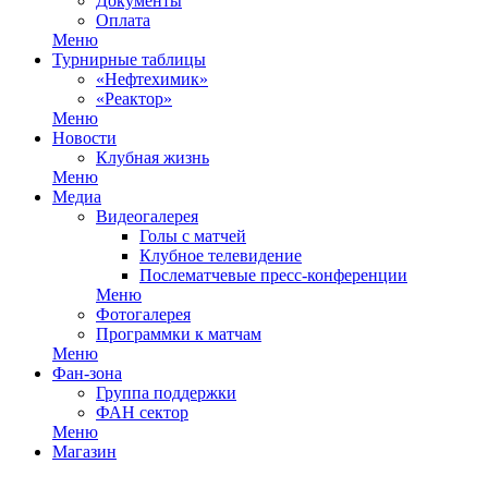
Документы
Оплата
Меню
Турнирные таблицы
«Нефтехимик»
«Реактор»
Меню
Новости
Клубная жизнь
Меню
Медиа
Видеогалерея
Голы с матчей
Клубное телевидение
Послематчевые пресс-конференции
Меню
Фотогалерея
Программки к матчам
Меню
Фан-зона
Группа поддержки
ФАН сектор
Меню
Магазин