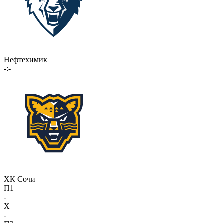
Нефтехимик
-:-
ХК Сочи
П1
-
X
-