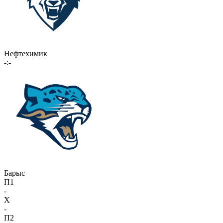
Нефтехимик
-:-
Барыс
П1
-
X
-
П2