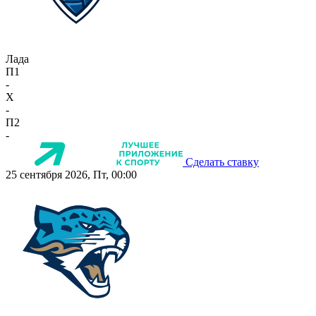
Лада
П1
-
X
-
П2
-
Сделать ставку
25 сентября 2026, Пт, 00:00