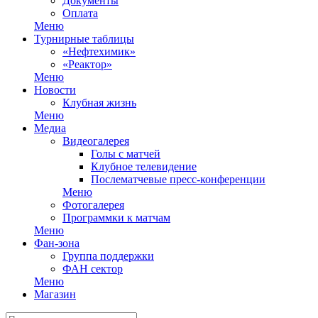
Документы
Оплата
Меню
Турнирные таблицы
«Нефтехимик»
«Реактор»
Меню
Новости
Клубная жизнь
Меню
Медиа
Видеогалерея
Голы с матчей
Клубное телевидение
Послематчевые пресс-конференции
Меню
Фотогалерея
Программки к матчам
Меню
Фан-зона
Группа поддержки
ФАН сектор
Меню
Магазин