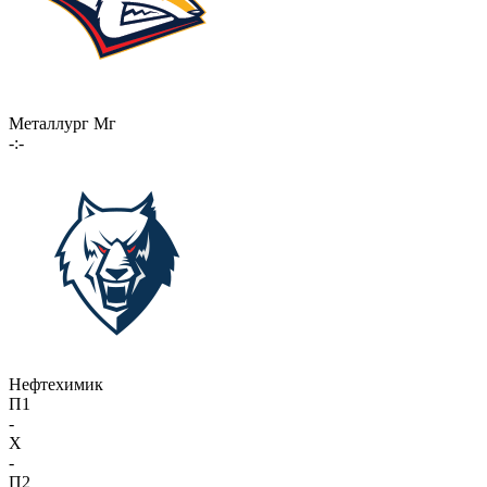
Металлург Мг
-:-
Нефтехимик
П1
-
X
-
П2