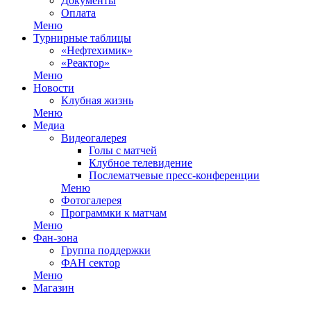
Документы
Оплата
Меню
Турнирные таблицы
«Нефтехимик»
«Реактор»
Меню
Новости
Клубная жизнь
Меню
Медиа
Видеогалерея
Голы с матчей
Клубное телевидение
Послематчевые пресс-конференции
Меню
Фотогалерея
Программки к матчам
Меню
Фан-зона
Группа поддержки
ФАН сектор
Меню
Магазин