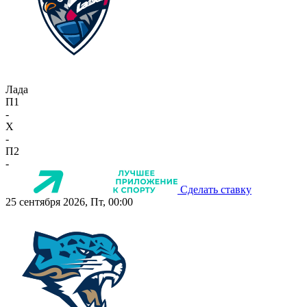
Лада
П1
-
X
-
П2
-
Сделать ставку
25 сентября 2026, Пт, 00:00