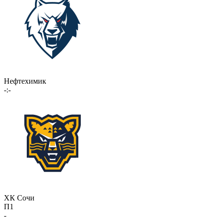
Нефтехимик
-:-
ХК Сочи
П1
-