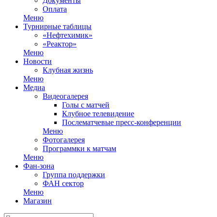
Документы
Оплата
Меню
Турнирные таблицы
«Нефтехимик»
«Реактор»
Меню
Новости
Клубная жизнь
Меню
Медиа
Видеогалерея
Голы с матчей
Клубное телевидение
Послематчевые пресс-конференции
Меню
Фотогалерея
Программки к матчам
Меню
Фан-зона
Группа поддержки
ФАН сектор
Меню
Магазин