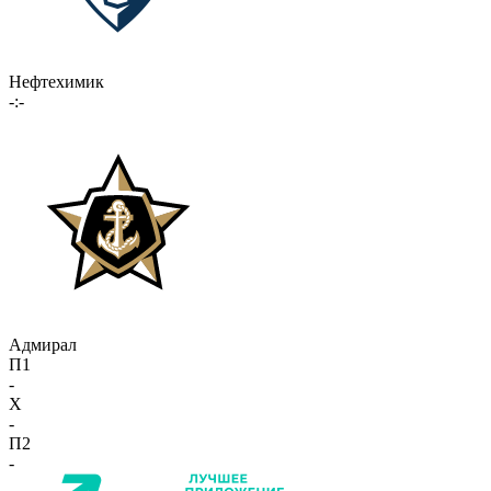
Нефтехимик
-:-
Адмирал
П1
-
X
-
П2
-