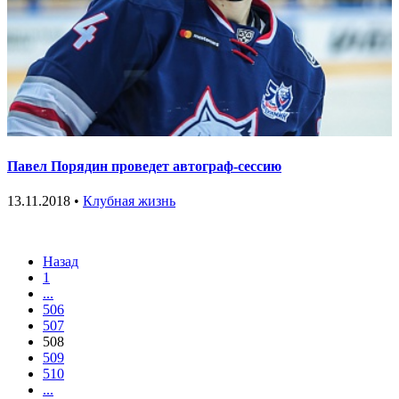
Павел Порядин проведет автограф-сессию
13.11.2018 •
Клубная жизнь
Назад
1
...
506
507
508
509
510
...