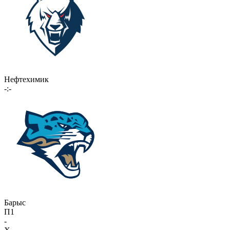
Нефтехимик
-:-
Барыс
П1
-