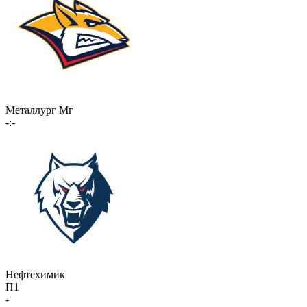
Металлург Мг
-:-
Нефтехимик
П1
-