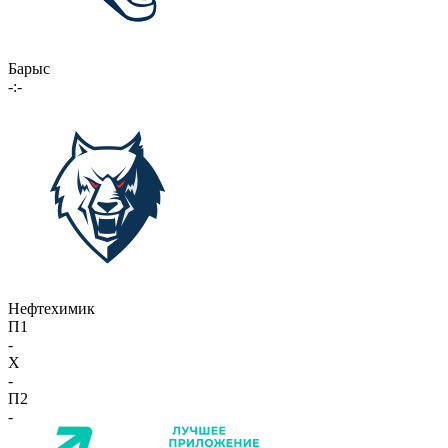
Барыс
-:-
Нефтехимик
П1
-
X
-
П2
-