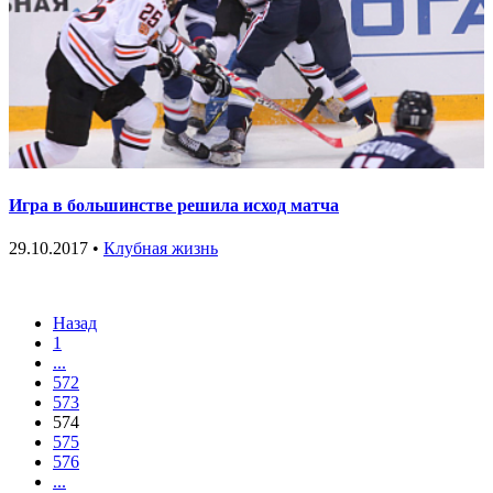
Игра в большинстве решила исход матча
29.10.2017 •
Клубная жизнь
Назад
1
...
572
573
574
575
576
...