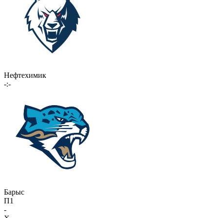
Нефтехимик
-:-
Барыс
П1
-