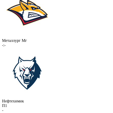
Металлург Мг
-:-
Нефтехимик
П1
-