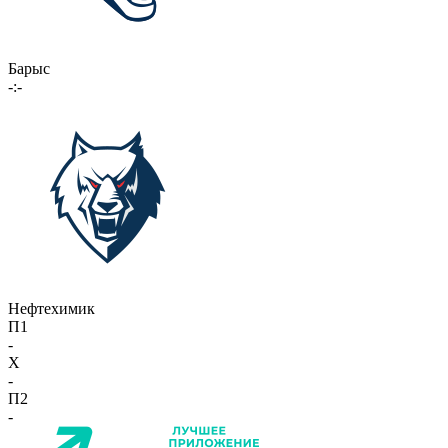
Барыс
-:-
Нефтехимик
П1
-
X
-
П2
-