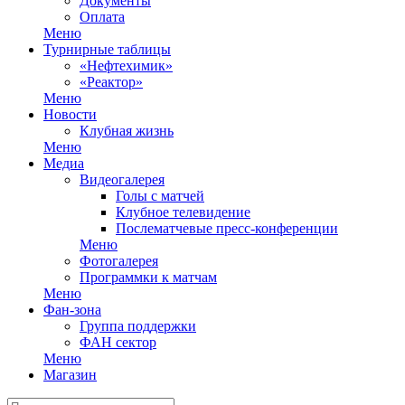
Документы
Оплата
Меню
Турнирные таблицы
«Нефтехимик»
«Реактор»
Меню
Новости
Клубная жизнь
Меню
Медиа
Видеогалерея
Голы с матчей
Клубное телевидение
Послематчевые пресс-конференции
Меню
Фотогалерея
Программки к матчам
Меню
Фан-зона
Группа поддержки
ФАН сектор
Меню
Магазин