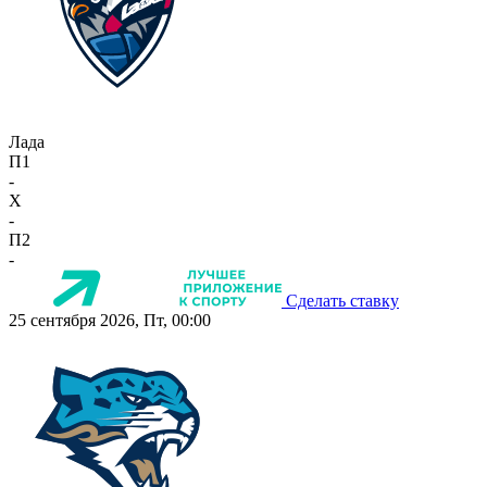
Лада
П1
-
X
-
П2
-
Сделать ставку
25 сентября 2026, Пт, 00:00