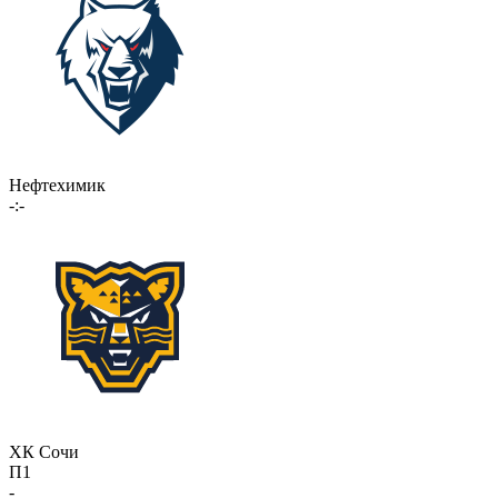
Нефтехимик
-:-
ХК Сочи
П1
-