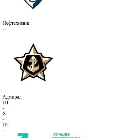
Нефтехимик
-:-
Адмирал
П1
-
X
-
П2
-