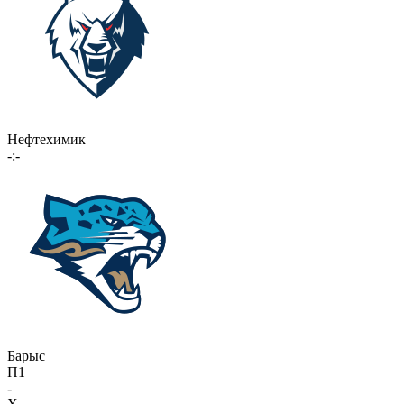
Нефтехимик
-:-
Барыс
П1
-