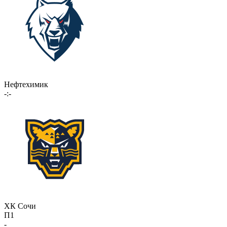
Нефтехимик
-:-
ХК Сочи
П1
-