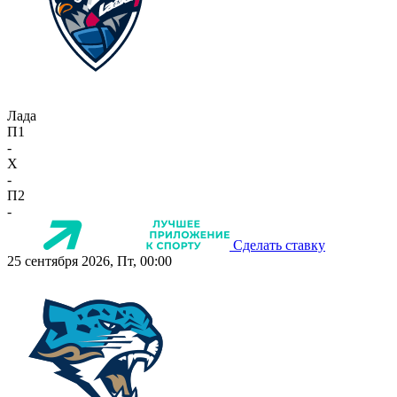
Лада
П1
-
X
-
П2
-
Сделать ставку
25 сентября 2026, Пт, 00:00