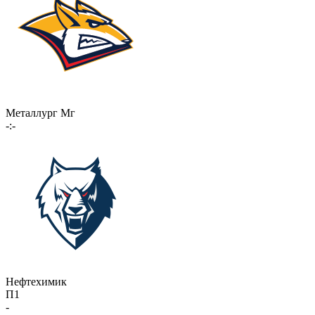
Металлург Мг
-:-
Нефтехимик
П1
-