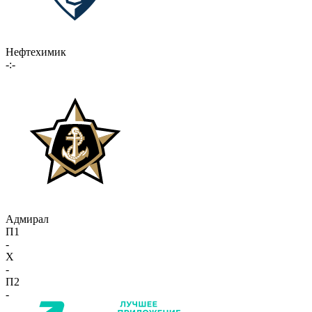
Нефтехимик
-:-
Адмирал
П1
-
X
-
П2
-