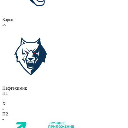
Барыс
-:-
Нефтехимик
П1
-
X
-
П2
-