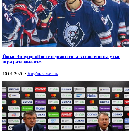
Йонас Энлунд: «После первого гола в свои ворота у нас
игра разладилась»
16.01.2020 •
Клубная жизнь