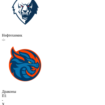
Нефтехимик
-:-
Драконы
П1
-
X