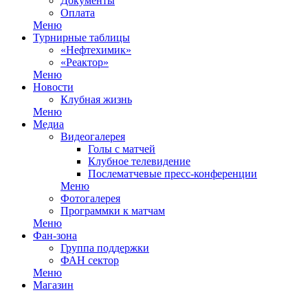
Документы
Оплата
Меню
Турнирные таблицы
«Нефтехимик»
«Реактор»
Меню
Новости
Клубная жизнь
Меню
Медиа
Видеогалерея
Голы с матчей
Клубное телевидение
Послематчевые пресс-конференции
Меню
Фотогалерея
Программки к матчам
Меню
Фан-зона
Группа поддержки
ФАН сектор
Меню
Магазин