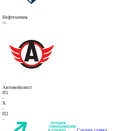
Нефтехимик
-:-
Автомобилист
П1
-
X
-
П2
-
Сделать ставку