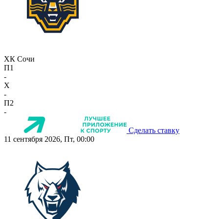
ХК Сочи
П1
-
X
-
П2
-
Сделать ставку
11 сентября 2026, Пт, 00:00