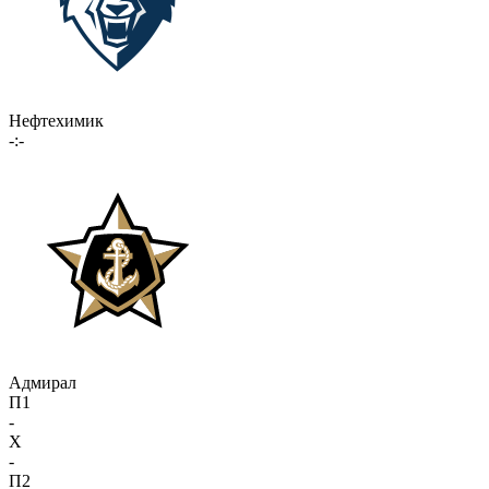
Нефтехимик
-:-
Адмирал
П1
-
X
-
П2