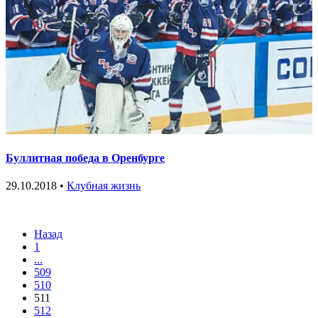
Буллитная победа в Оренбурге
29.10.2018 •
Клубная жизнь
Назад
1
...
509
510
511
512