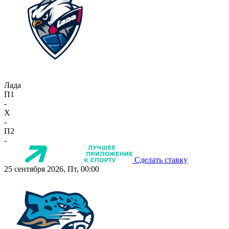
Лада
П1
-
X
-
П2
-
Сделать ставку
25 сентября 2026, Пт, 00:00