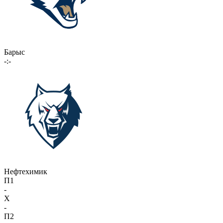
Барыс
-:-
Нефтехимик
П1
-
X
-
П2