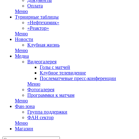
Документы
Оплата
Меню
Турнирные таблицы
«Нефтехимик»
«Реактор»
Меню
Новости
Клубная жизнь
Меню
Медиа
Видеогалерея
Голы с матчей
Клубное телевидение
Послематчевые пресс-конференции
Меню
Фотогалерея
Программки к матчам
Меню
Фан-зона
Группа поддержки
ФАН сектор
Меню
Магазин