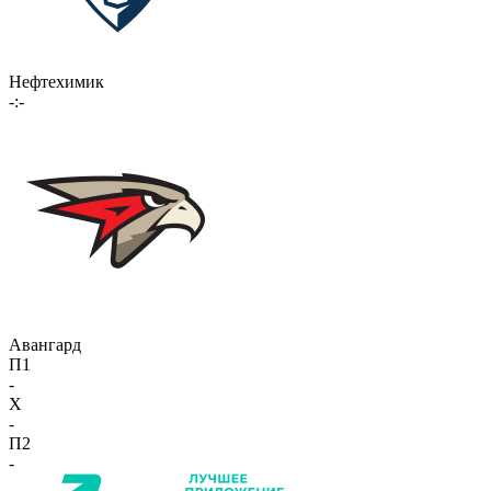
Нефтехимик
-:-
Авангард
П1
-
X
-
П2
-