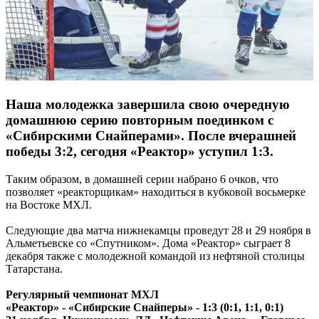
Наша молодежка завершила свою очередную
домашнюю серию повторным поединком с
«Сибирскими Снайперами». После вчерашней
победы 3:2, сегодня «Реактор» уступил 1:3.
Таким образом, в домашней серии набрано 6 очков, что
позволяет «реакторщикам» находиться в кубковой восьмерке
на Востоке МХЛ.
Следующие два матча нижнекамцы проведут 28 и 29 ноября в
Альметьевске со «Спутником». Дома «Реактор» сыграет 8
декабря также с молодежной командой из нефтяной столицы
Татарстана.
Регулярный чемпионат МХЛ
«Реактор» - «Сибирские Снайперы» - 1:3 (0:1, 1:1, 0:1)