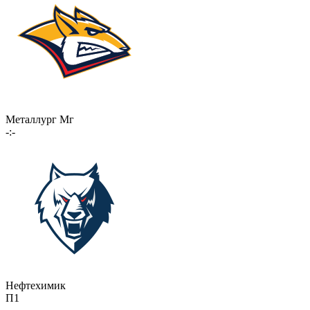
Металлург Мг
-:-
Нефтехимик
П1