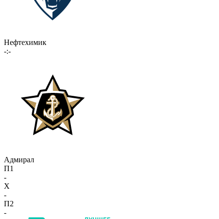
Нефтехимик
-:-
Адмирал
П1
-
X
-
П2
-