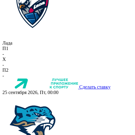
Лада
П1
-
X
-
П2
-
Сделать ставку
25 сентября 2026, Пт, 00:00