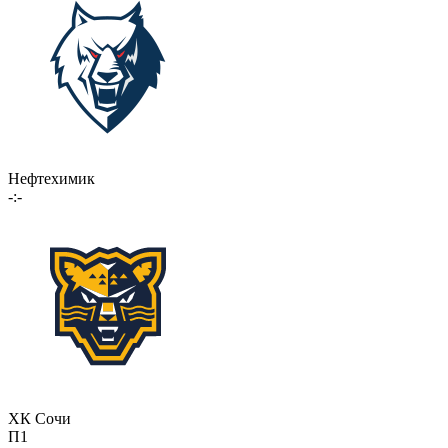
Нефтехимик
-:-
ХК Сочи
П1