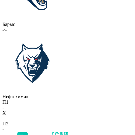
Барыс
-:-
Нефтехимик
П1
-
X
-
П2
-