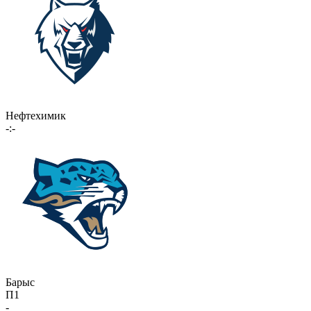
Нефтехимик
-:-
Барыс
П1
-