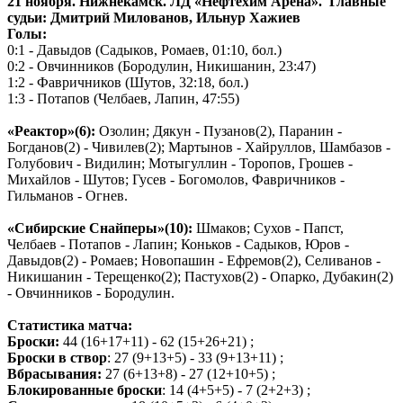
21 ноября. Нижнекамск. ЛД «Нефтехим Арена». Главные
судьи: Дмитрий Милованов, Ильнур Хажиев
Голы:
0:1 - Давыдов (Садыков, Ромаев, 01:10, бол.)
0:2 - Овчинников (Бородулин, Никишанин, 23:47)
1:2 - Фавричников (Шутов, 32:18, бол.)
1:3 - Потапов (Челбаев, Лапин, 47:55)
«Реактор»(6):
Озолин; Дякун - Пузанов(2), Паранин -
Богданов(2) - Чивилев(2); Мартынов - Хайруллов, Шамбазов -
Голубович - Видилин; Мотыгуллин - Торопов, Грошев -
Михайлов - Шутов; Гусев - Богомолов, Фавричников -
Гильманов - Огнев.
«Сибирские Снайперы»(10):
Шмаков; Сухов - Папст,
Челбаев - Потапов - Лапин; Коньков - Садыков, Юров -
Давыдов(2) - Ромаев; Новопашин - Ефремов(2), Селиванов -
Никишанин - Терещенко(2); Пастухов(2) - Опарко, Дубакин(2)
- Овчинников - Бородулин.
Статистика матча:
Броски:
44 (16+17+11) - 62 (15+26+21) ;
Броски в створ
: 27 (9+13+5) - 33 (9+13+11) ;
Вбрасывания:
27 (6+13+8) - 27 (12+10+5) ;
Блокированные броски
: 14 (4+5+5) - 7 (2+2+3) ;