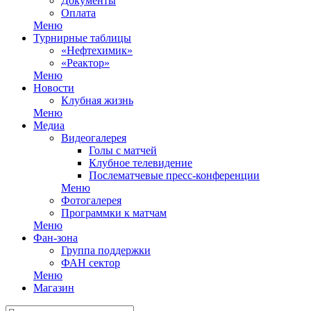
Документы
Оплата
Меню
Турнирные таблицы
«Нефтехимик»
«Реактор»
Меню
Новости
Клубная жизнь
Меню
Медиа
Видеогалерея
Голы с матчей
Клубное телевидение
Послематчевые пресс-конференции
Меню
Фотогалерея
Программки к матчам
Меню
Фан-зона
Группа поддержки
ФАН сектор
Меню
Магазин