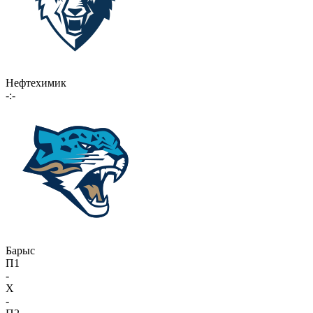
Нефтехимик
-:-
Барыс
П1
-
X
-