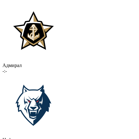
Адмирал
-:-