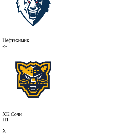
Нефтехимик
-:-
ХК Сочи
П1
-
X
-