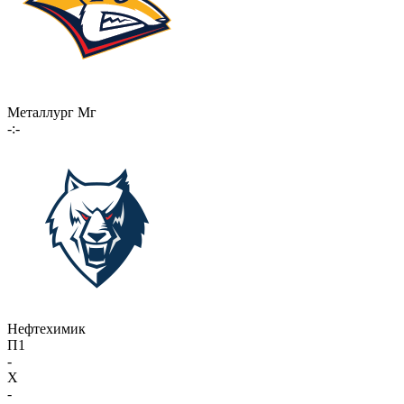
Металлург Мг
-:-
Нефтехимик
П1
-
X
-