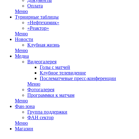
Документы
Оплата
Меню
Турнирные таблицы
«Нефтехимик»
«Реактор»
Меню
Новости
Клубная жизнь
Меню
Медиа
Видеогалерея
Голы с матчей
Клубное телевидение
Послематчевые пресс-конференции
Меню
Фотогалерея
Программки к матчам
Меню
Фан-зона
Группа поддержки
ФАН сектор
Меню
Магазин