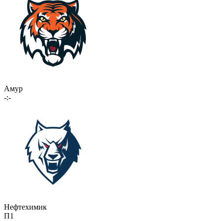
Амур
-:-
Нефтехимик
П1