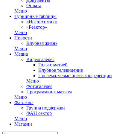
Документы
Оплата
Меню
Турнирные таблицы
«Нефтехимик»
«Реактор»
Меню
Новости
Клубная жизнь
Меню
Медиа
Видеогалерея
Голы с матчей
Клубное телевидение
Послематчевые пресс-конференции
Меню
Фотогалерея
Программки к матчам
Меню
Фан-зона
Группа поддержки
ФАН сектор
Меню
Магазин