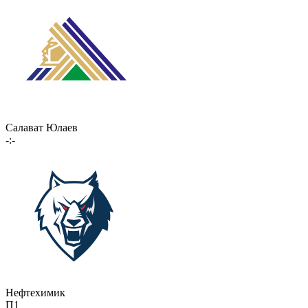
Салават Юлаев
-:-
Нефтехимик
П1