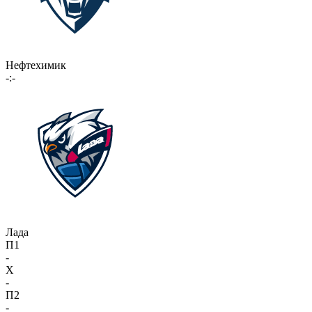
Нефтехимик
-:-
Лада
П1
-
X
-
П2
-