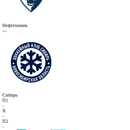
Нефтехимик
-:-
Сибирь
П1
-
X
-
П2
-