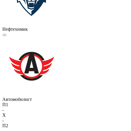
Нефтехимик
-:-
Автомобилист
П1
-
X
-
П2
-