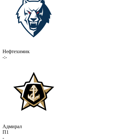
Нефтехимик
-:-
Адмирал
П1
-