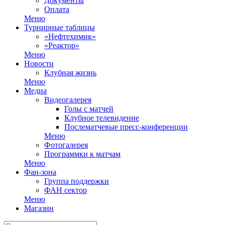
Документы
Оплата
Меню
Турнирные таблицы
«Нефтехимик»
«Реактор»
Меню
Новости
Клубная жизнь
Меню
Медиа
Видеогалерея
Голы с матчей
Клубное телевидение
Послематчевые пресс-конференции
Меню
Фотогалерея
Программки к матчам
Меню
Фан-зона
Группа поддержки
ФАН сектор
Меню
Магазин