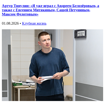
Артур Тянулин: «Я уже играл с Андреем Белозёровым, а
также с Евгением Митякиным, Сашей Петуниным,
Максом Федотовым»
01.08.2026 •
Клубная жизнь