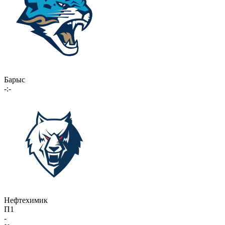
Барыс
-:-
Нефтехимик
П1
-