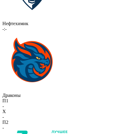
Нефтехимик
-:-
Драконы
П1
-
X
-
П2
-