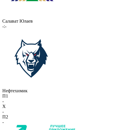
Салават Юлаев
-:-
Нефтехимик
П1
-
X
-
П2
-