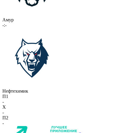
Амур
-:-
Нефтехимик
П1
-
X
-
П2
-