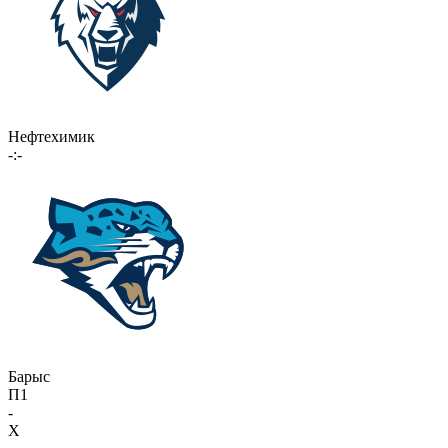
Нефтехимик
-:-
Барыс
П1
-
X