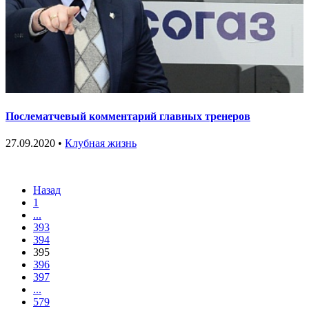
Послематчевый комментарий главных тренеров
27.09.2020 •
Клубная жизнь
Назад
1
...
393
394
395
396
397
...
579