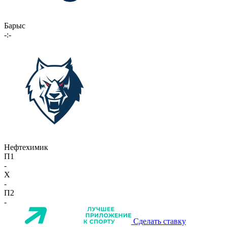
Барыс
-:-
Нефтехимик
П1
-
X
-
П2
-
Сделать ставку