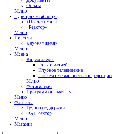
Документы
Оплата
Меню
Турнирные таблицы
«Нефтехимик»
«Реактор»
Меню
Новости
Клубная жизнь
Меню
Медиа
Видеогалерея
Голы с матчей
Клубное телевидение
Послематчевые пресс-конференции
Меню
Фотогалерея
Программки к матчам
Меню
Фан-зона
Группа поддержки
ФАН сектор
Меню
Магазин