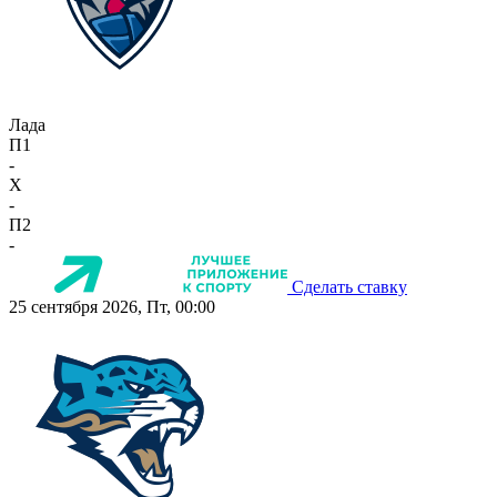
Лада
П1
-
X
-
П2
-
Сделать ставку
25 сентября 2026, Пт, 00:00