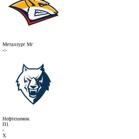
Металлург Мг
-:-
Нефтехимик
П1
-
X