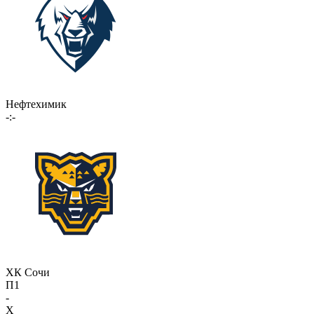
Нефтехимик
-:-
ХК Сочи
П1
-
X