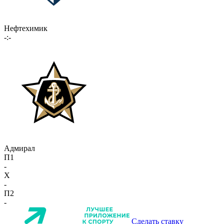
Нефтехимик
-:-
Адмирал
П1
-
X
-
П2
-
Сделать ставку