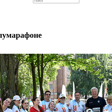
лумарафоне