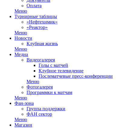
Документы
Оплата
Меню
Турнирные таблицы
«Нефтехимик»
«Реактор»
Меню
Новости
Клубная жизнь
Меню
Медиа
Видеогалерея
Голы с матчей
Клубное телевидение
Послематчевые пресс-конференции
Меню
Фотогалерея
Программки к матчам
Меню
Фан-зона
Группа поддержки
ФАН сектор
Меню
Магазин