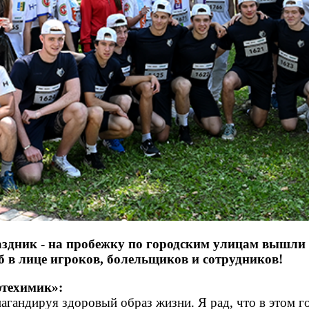
дник - на пробежку по городским улицам вышли т
б в лице игроков, болельщиков и сотрудников!
фтехимик»:
пагандируя здоровый образ жизни. Я рад, что в этом г