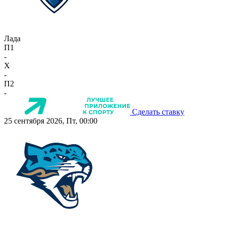
Лада
П1
-
X
-
П2
-
Сделать ставку
25 сентября 2026, Пт, 00:00