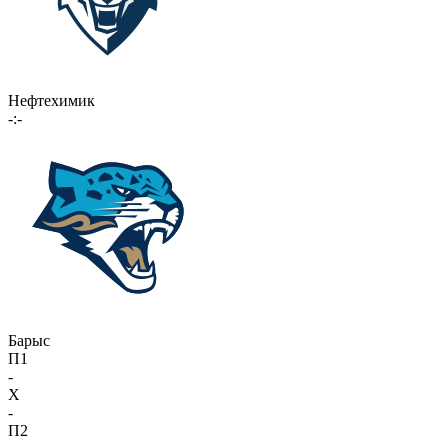
Нефтехимик
-:-
Барыс
П1
-
X
-
П2