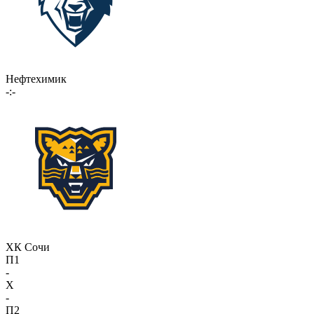
Нефтехимик
-:-
ХК Сочи
П1
-
X
-
П2