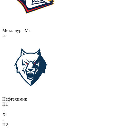
Металлург Мг
-:-
Нефтехимик
П1
-
X
-
П2