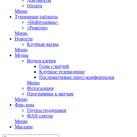
Документы
Оплата
Меню
Турнирные таблицы
«Нефтехимик»
«Реактор»
Меню
Новости
Клубная жизнь
Меню
Медиа
Видеогалерея
Голы с матчей
Клубное телевидение
Послематчевые пресс-конференции
Меню
Фотогалерея
Программки к матчам
Меню
Фан-зона
Группа поддержки
ФАН сектор
Меню
Магазин