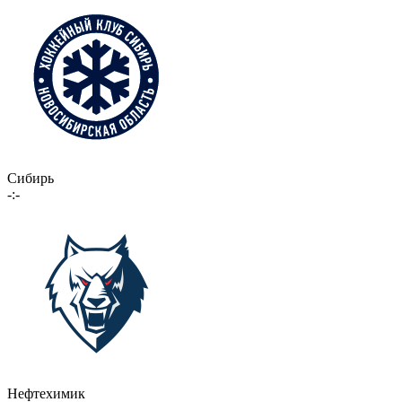
Сибирь
-:-
Нефтехимик