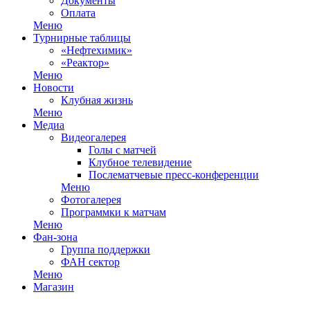
Документы
Оплата
Меню
Турнирные таблицы
«Нефтехимик»
«Реактор»
Меню
Новости
Клубная жизнь
Меню
Медиа
Видеогалерея
Голы с матчей
Клубное телевидение
Послематчевые пресс-конференции
Меню
Фотогалерея
Программки к матчам
Меню
Фан-зона
Группа поддержки
ФАН сектор
Меню
Магазин