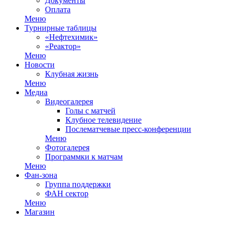
Документы
Оплата
Меню
Турнирные таблицы
«Нефтехимик»
«Реактор»
Меню
Новости
Клубная жизнь
Меню
Медиа
Видеогалерея
Голы с матчей
Клубное телевидение
Послематчевые пресс-конференции
Меню
Фотогалерея
Программки к матчам
Меню
Фан-зона
Группа поддержки
ФАН сектор
Меню
Магазин