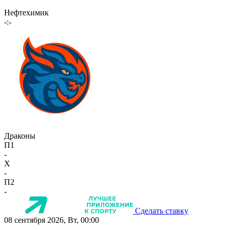
Нефтехимик
-:-
Драконы
П1
-
X
-
П2
-
Сделать ставку
08 сентября 2026, Вт, 00:00