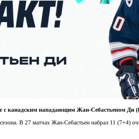
с канадским нападающим Жан-Себастьеном Ди (8.0
езона. В 27 матчах Жан-Себастьен набрал 11 (7+4) о