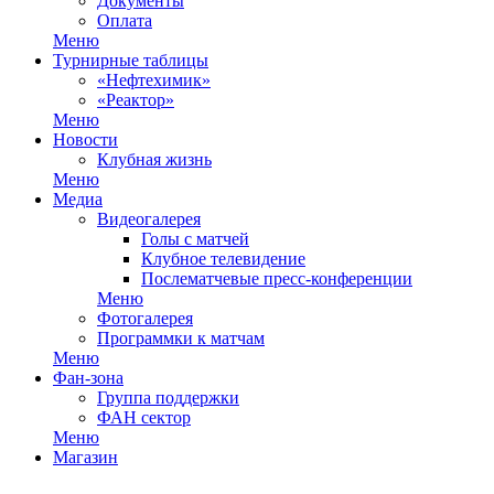
Документы
Оплата
Меню
Турнирные таблицы
«Нефтехимик»
«Реактор»
Меню
Новости
Клубная жизнь
Меню
Медиа
Видеогалерея
Голы с матчей
Клубное телевидение
Послематчевые пресс-конференции
Меню
Фотогалерея
Программки к матчам
Меню
Фан-зона
Группа поддержки
ФАН сектор
Меню
Магазин