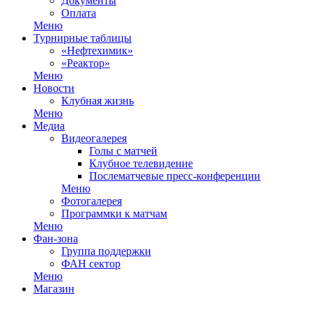
Документы
Оплата
Меню
Турнирные таблицы
«Нефтехимик»
«Реактор»
Меню
Новости
Клубная жизнь
Меню
Медиа
Видеогалерея
Голы с матчей
Клубное телевидение
Послематчевые пресс-конференции
Меню
Фотогалерея
Программки к матчам
Меню
Фан-зона
Группа поддержки
ФАН сектор
Меню
Магазин