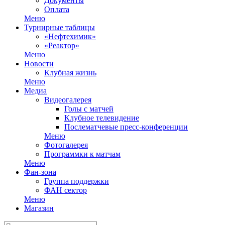
Документы
Оплата
Меню
Турнирные таблицы
«Нефтехимик»
«Реактор»
Меню
Новости
Клубная жизнь
Меню
Медиа
Видеогалерея
Голы с матчей
Клубное телевидение
Послематчевые пресс-конференции
Меню
Фотогалерея
Программки к матчам
Меню
Фан-зона
Группа поддержки
ФАН сектор
Меню
Магазин