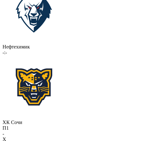
Нефтехимик
-:-
ХК Сочи
П1
-
X