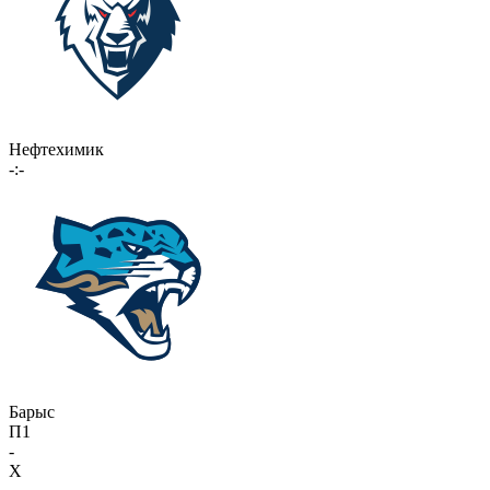
Нефтехимик
-:-
Барыс
П1
-
X