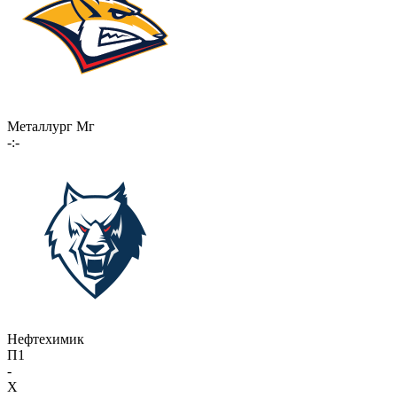
Металлург Мг
-:-
Нефтехимик
П1
-
X