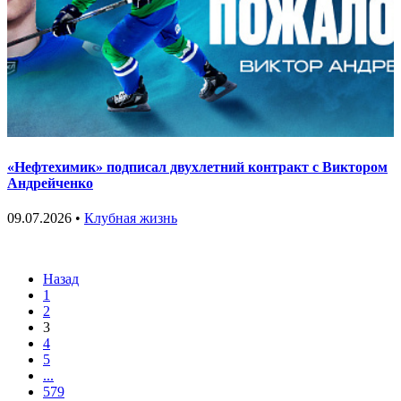
«Нефтехимик» подписал двухлетний контракт с Виктором
Андрейченко
09.07.2026 •
Клубная жизнь
Назад
1
2
3
4
5
...
579