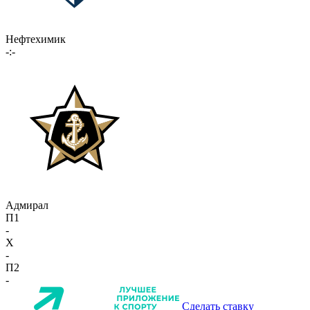
Нефтехимик
-:-
Адмирал
П1
-
X
-
П2
-
Сделать ставку