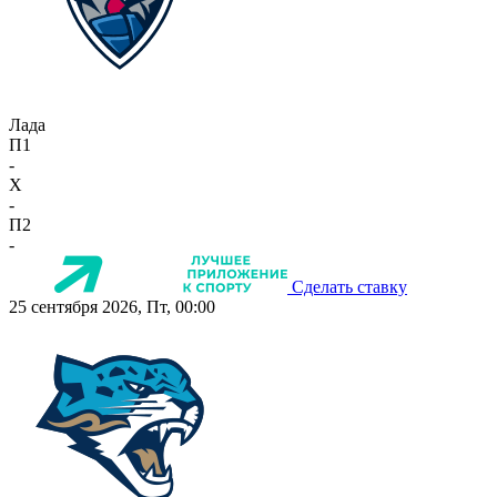
Лада
П1
-
X
-
П2
-
Сделать ставку
25 сентября 2026, Пт, 00:00