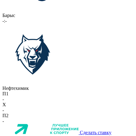
Барыс
-:-
Нефтехимик
П1
-
X
-
П2
-
Сделать ставку