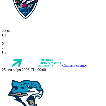
Лада
П1
-
X
-
П2
-
Сделать ставку
25 сентября 2026, Пт, 00:00