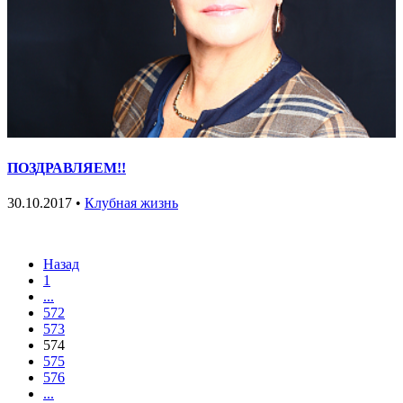
ПОЗДРАВЛЯЕМ!!
30.10.2017 •
Клубная жизнь
Назад
1
...
572
573
574
575
576
...