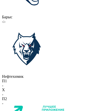
Барыс
-:-
Нефтехимик
П1
-
X
-
П2
-