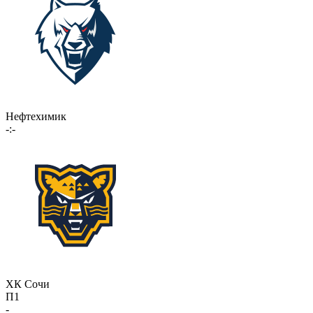
Нефтехимик
-:-
ХК Сочи
П1
-