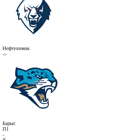
Нефтехимик
-:-
Барыс
П1
-