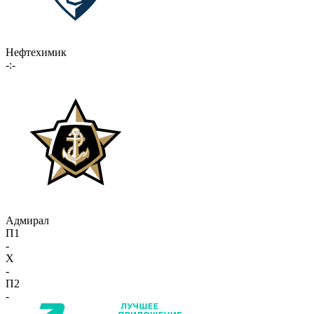
Нефтехимик
-:-
Адмирал
П1
-
X
-
П2
-