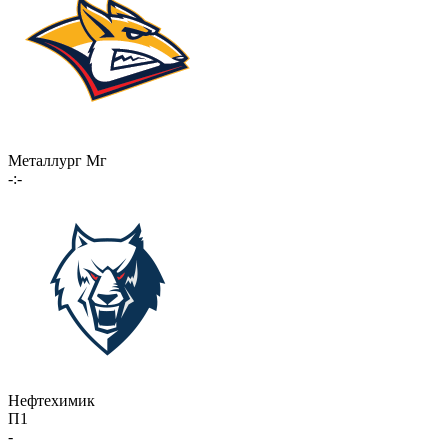
Металлург Мг
-:-
Нефтехимик
П1
-