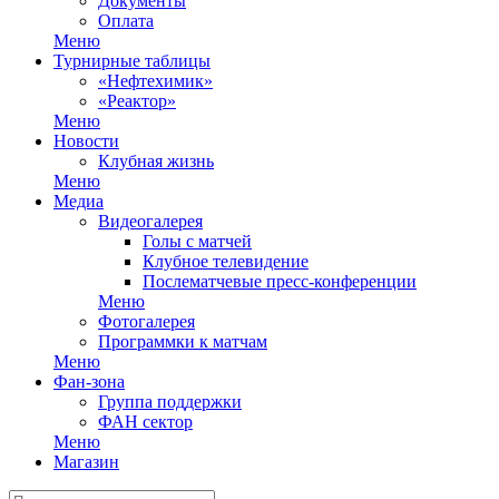
Документы
Оплата
Меню
Турнирные таблицы
«Нефтехимик»
«Реактор»
Меню
Новости
Клубная жизнь
Меню
Медиа
Видеогалерея
Голы с матчей
Клубное телевидение
Послематчевые пресс-конференции
Меню
Фотогалерея
Программки к матчам
Меню
Фан-зона
Группа поддержки
ФАН сектор
Меню
Магазин