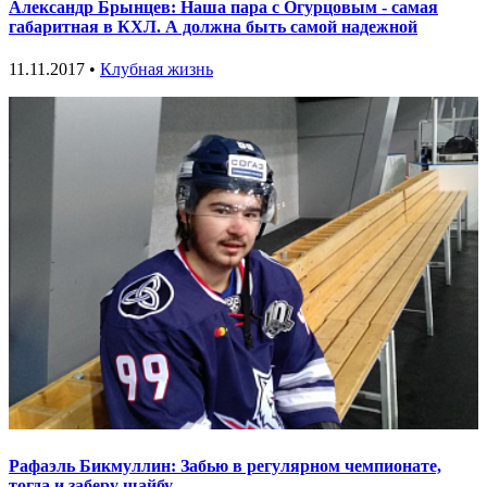
Александр Брынцев: Наша пара с Огурцовым - самая
габаритная в КХЛ. А должна быть самой надежной
11.11.2017 •
Клубная жизнь
Рафаэль Бикмуллин: Забью в регулярном чемпионате,
тогда и заберу шайбу