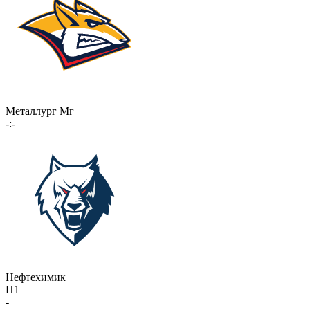
Металлург Мг
-:-
Нефтехимик
П1
-