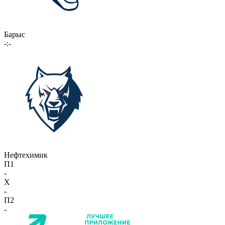
Барыс
-:-
Нефтехимик
П1
-
X
-
П2
-