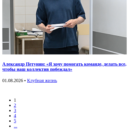
Александр Петунин: «Я хочу помогать команде, делать все,
чтобы наш коллектив побеждал»
01.08.2026 •
Клубная жизнь
1
2
3
4
5
...