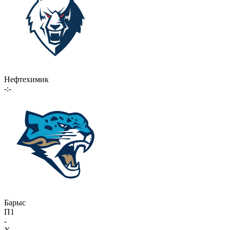
Нефтехимик
-:-
Барыс
П1
-