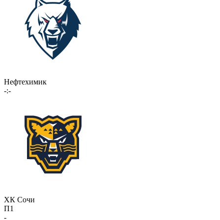
Нефтехимик
-:-
ХК Сочи
П1
-