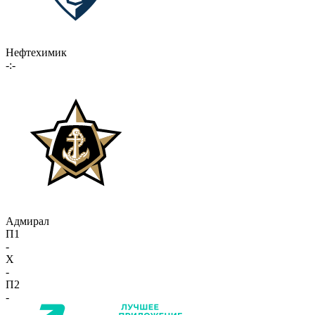
Нефтехимик
-:-
Адмирал
П1
-
X
-
П2
-