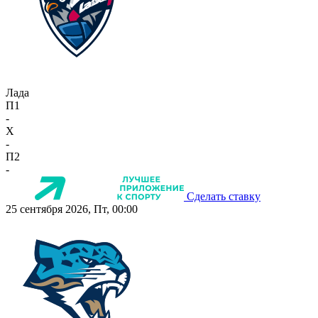
Лада
П1
-
X
-
П2
-
Сделать ставку
25 сентября 2026, Пт, 00:00