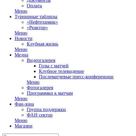
Документы
Оплата
Меню
Турнирные таблицы
«Нефтехимик»
«Реактор»
Меню
Новости
Клубная жизнь
Меню
Медиа
Видеогалерея
Голы с матчей
Клубное телевидение
Послематчевые пресс-конференции
Меню
Фотогалерея
Программки к матчам
Меню
Фан-зона
Группа поддержки
ФАН сектор
Меню
Магазин