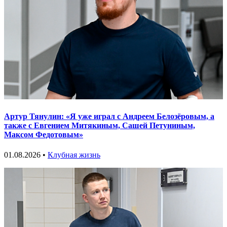
Артур Тянулин: «Я уже играл с Андреем Белозёровым, а
также с Евгением Митякиным, Сашей Петуниным,
Максом Федотовым»
01.08.2026 •
Клубная жизнь