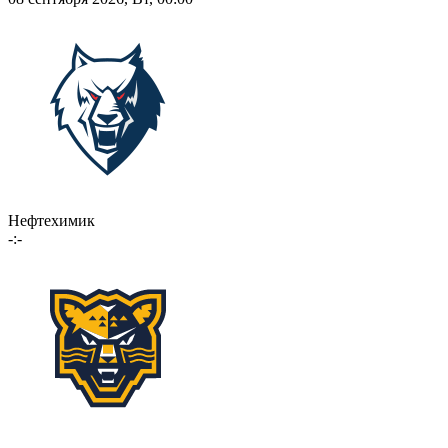
Нефтехимик
-:-