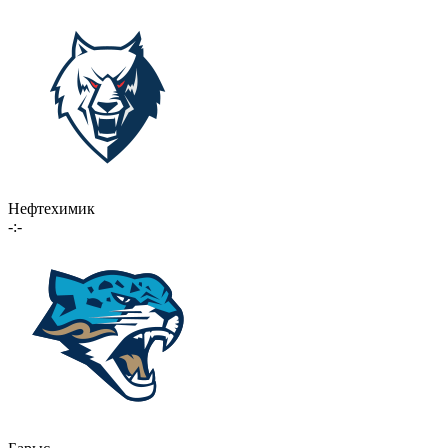
Нефтехимик
-:-