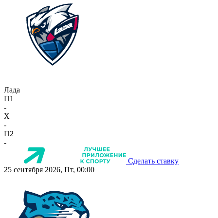
Лада
П1
-
X
-
П2
-
Сделать ставку
25 сентября 2026, Пт, 00:00