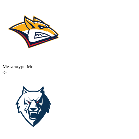
Металлург Мг
-:-