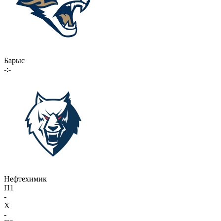
Барыс
-:-
Нефтехимик
П1
-
X
-