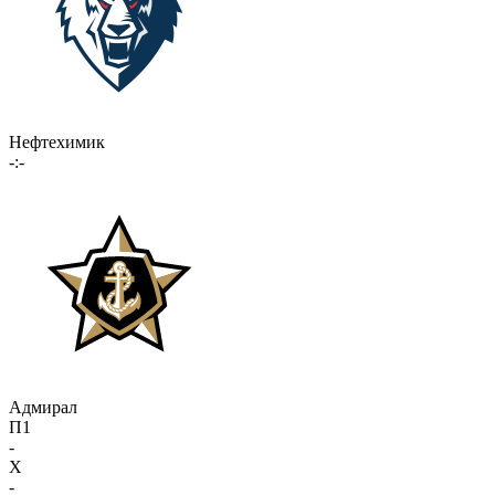
Нефтехимик
-:-
Адмирал
П1
-
X
-