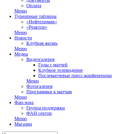
Документы
Оплата
Меню
Турнирные таблицы
«Нефтехимик»
«Реактор»
Меню
Новости
Клубная жизнь
Меню
Медиа
Видеогалерея
Голы с матчей
Клубное телевидение
Послематчевые пресс-конференции
Меню
Фотогалерея
Программки к матчам
Меню
Фан-зона
Группа поддержки
ФАН сектор
Меню
Магазин