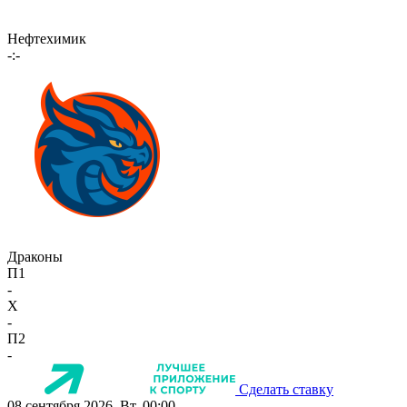
Нефтехимик
-:-
Драконы
П1
-
X
-
П2
-
Сделать ставку
08 сентября 2026, Вт, 00:00