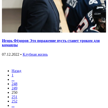
Игорь Фёдоров Это поражение пусть станет уроком для
команды
07.12.2022 •
Клубная жизнь
Назад
1
...
248
249
250
251
252
...