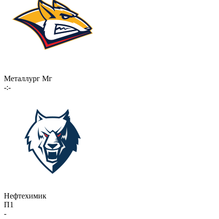
Металлург Мг
-:-
Нефтехимик
П1
-