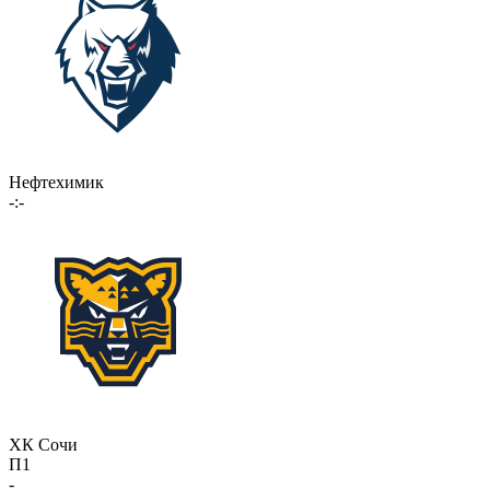
Нефтехимик
-:-
ХК Сочи
П1
-