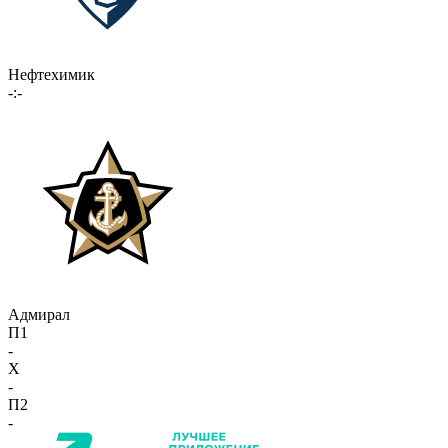
Нефтехимик
-:-
Адмирал
П1
-
X
-
П2
-