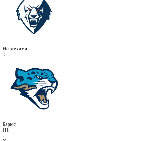
Нефтехимик
-:-
Барыс
П1
-