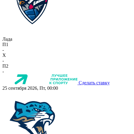
Лада
П1
-
X
-
П2
-
Сделать ставку
25 сентября 2026, Пт, 00:00