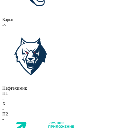
Барыс
-:-
Нефтехимик
П1
-
X
-
П2
-