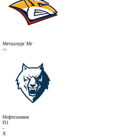
Металлург Мг
-:-
Нефтехимик
П1
-
X