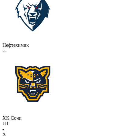
Нефтехимик
-:-
ХК Сочи
П1
-
X