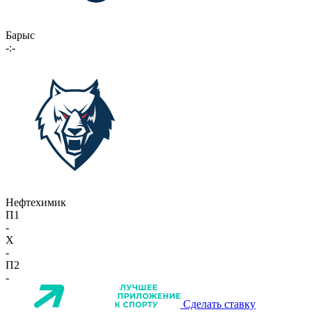
Барыс
-:-
Нефтехимик
П1
-
X
-
П2
-
Сделать ставку