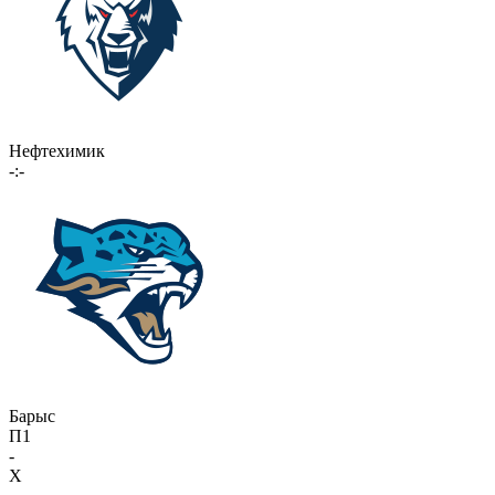
Нефтехимик
-:-
Барыс
П1
-
X