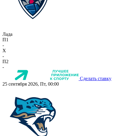
Лада
П1
-
X
-
П2
-
Сделать ставку
25 сентября 2026, Пт, 00:00