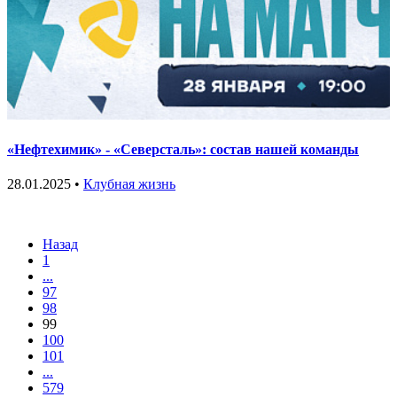
«Нефтехимик» - «Северсталь»: состав нашей команды
28.01.2025 •
Клубная жизнь
Назад
1
...
97
98
99
100
101
...
579