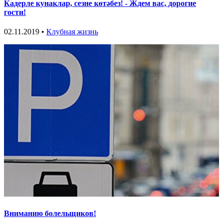
Кадерле кунаклар, сезне көтәбез! - Ждем вас, дорогие
гости!
02.11.2019 •
Клубная жизнь
Вниманию болельщиков!