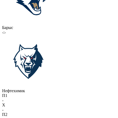
Барыс
-:-
Нефтехимик
П1
-
X
-
П2