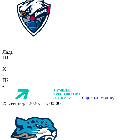
Лада
П1
-
X
-
П2
-
Сделать ставку
25 сентября 2026, Пт, 00:00