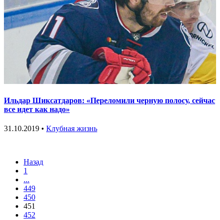
Ильдар Шиксатдаров: «Переломили черную полосу, сейчас
все идет как надо»
31.10.2019 •
Клубная жизнь
Назад
1
...
449
450
451
452