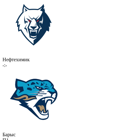
Нефтехимик
-:-
Барыс