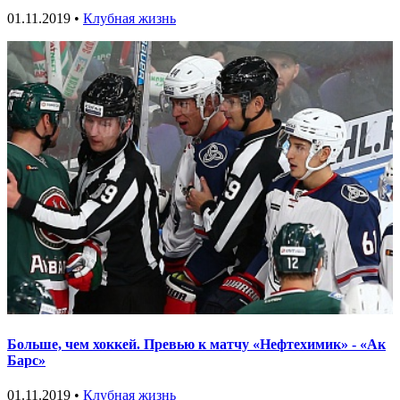
01.11.2019 •
Клубная жизнь
Больше, чем хоккей. Превью к матчу «Нефтехимик» - «Ак
Барс»
01.11.2019 •
Клубная жизнь