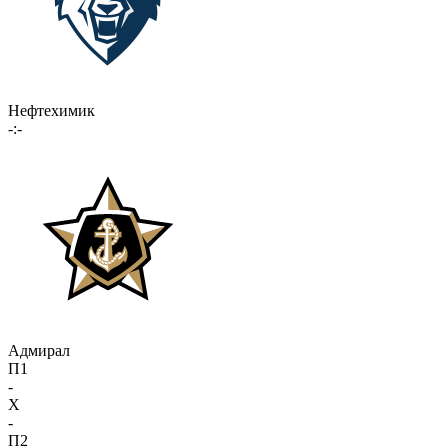
Нефтехимик
-:-
Адмирал
П1
-
X
-
П2