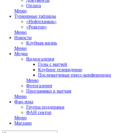
Документы
Оплата
Меню
Турнирные таблицы
«Нефтехимик»
«Реактор»
Меню
Новости
Клубная жизнь
Меню
Медиа
Видеогалерея
Голы с матчей
Клубное телевидение
Послематчевые пресс-конференции
Меню
Фотогалерея
Программки к матчам
Меню
Фан-зона
Группа поддержки
ФАН сектор
Меню
Магазин