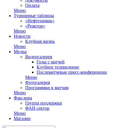
Документы
Оплата
Меню
Турнирные таблицы
«Нефтехимик»
«Реактор»
Меню
Новости
Клубная жизнь
Меню
Медиа
Видеогалерея
Голы с матчей
Клубное телевидение
Послематчевые пресс-конференции
Меню
Фотогалерея
Программки к матчам
Меню
Фан-зона
Группа поддержки
ФАН сектор
Меню
Магазин