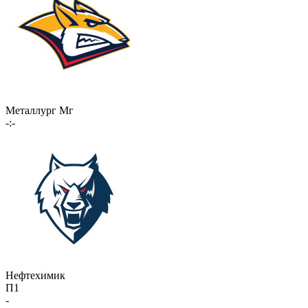
Металлург Мг
-:-
Нефтехимик
П1
-