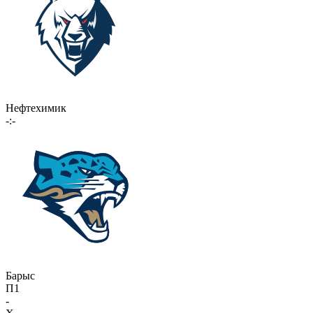
Нефтехимик
-:-
Барыс
П1
-