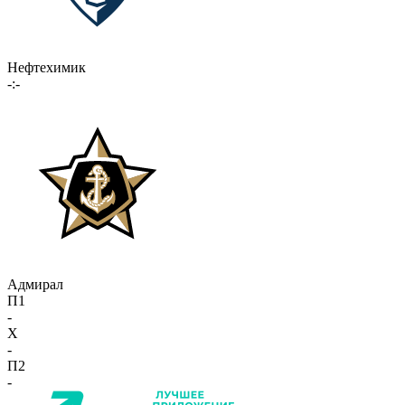
Нефтехимик
-:-
Адмирал
П1
-
X
-
П2
-