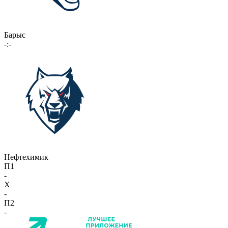
Барыс
-:-
Нефтехимик
П1
-
X
-
П2
-