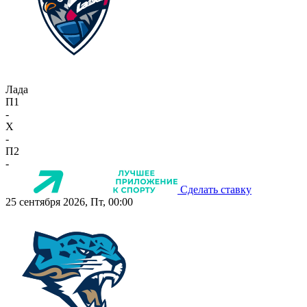
Лада
П1
-
X
-
П2
-
Сделать ставку
25 сентября 2026, Пт, 00:00