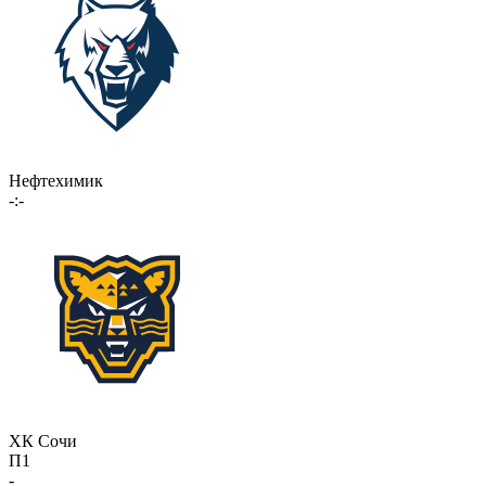
Нефтехимик
-:-
ХК Сочи
П1
-