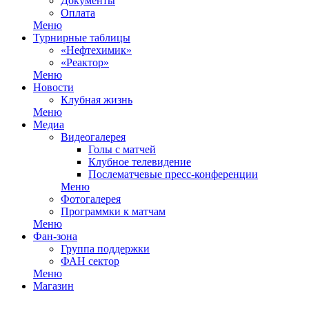
Документы
Оплата
Меню
Турнирные таблицы
«Нефтехимик»
«Реактор»
Меню
Новости
Клубная жизнь
Меню
Медиа
Видеогалерея
Голы с матчей
Клубное телевидение
Послематчевые пресс-конференции
Меню
Фотогалерея
Программки к матчам
Меню
Фан-зона
Группа поддержки
ФАН сектор
Меню
Магазин