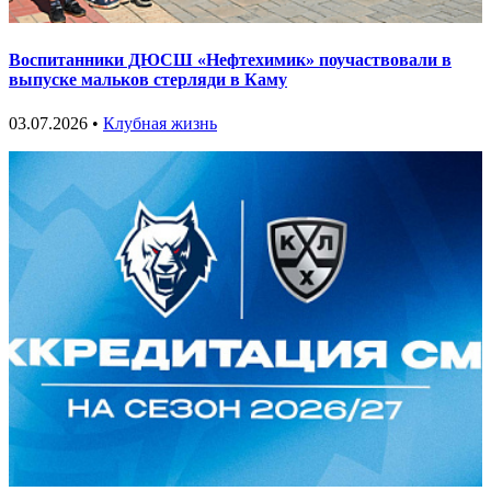
Воспитанники ДЮСШ «Нефтехимик» поучаствовали в
выпуске мальков стерляди в Каму
03.07.2026 •
Клубная жизнь