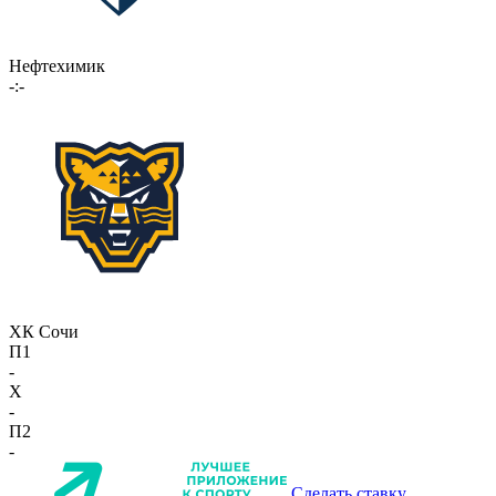
Нефтехимик
-:-
ХК Сочи
П1
-
X
-
П2
-
Сделать ставку