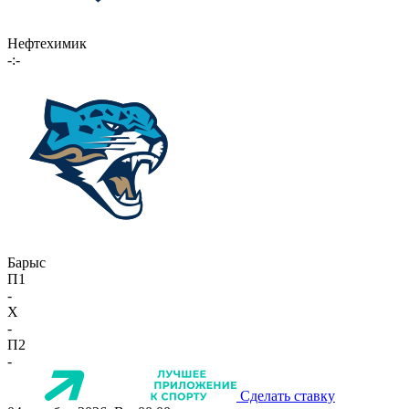
Нефтехимик
-:-
Барыс
П1
-
X
-
П2
-
Сделать ставку