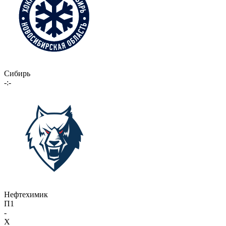
Сибирь
-:-
Нефтехимик
П1
-
X