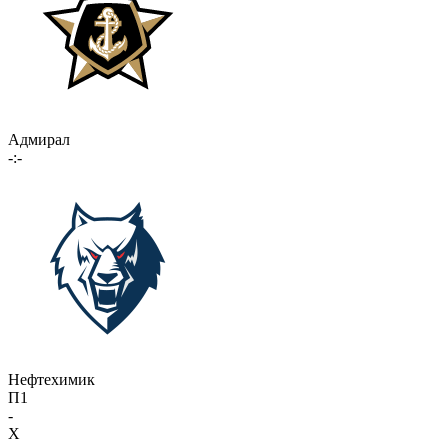
Адмирал
-:-
Нефтехимик
П1
-
X