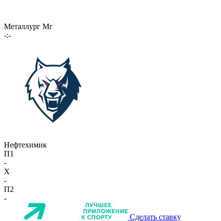
Металлург Мг
-:-
Нефтехимик
П1
-
X
-
П2
-
Сделать ставку