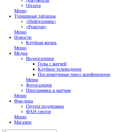
Документы
Оплата
Меню
Турнирные таблицы
«Нефтехимик»
«Реактор»
Меню
Новости
Клубная жизнь
Меню
Медиа
Видеогалерея
Голы с матчей
Клубное телевидение
Послематчевые пресс-конференции
Меню
Фотогалерея
Программки к матчам
Меню
Фан-зона
Группа поддержки
ФАН сектор
Меню
Магазин