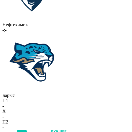
Нефтехимик
-:-
Барыс
П1
-
X
-
П2
-