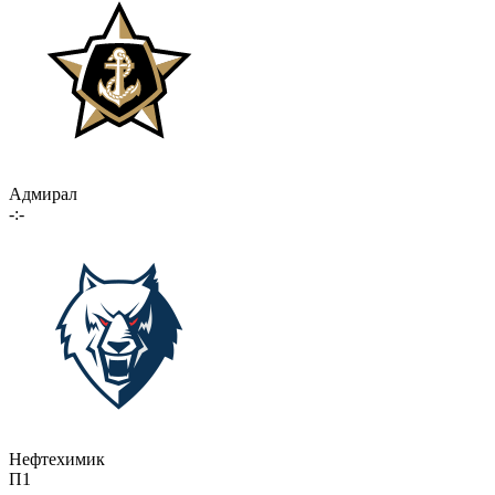
Адмирал
-:-
Нефтехимик
П1