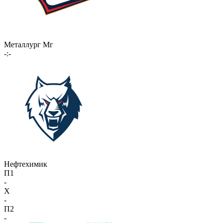
Металлург Мг
-:-
Нефтехимик
П1
-
X
-
П2
-