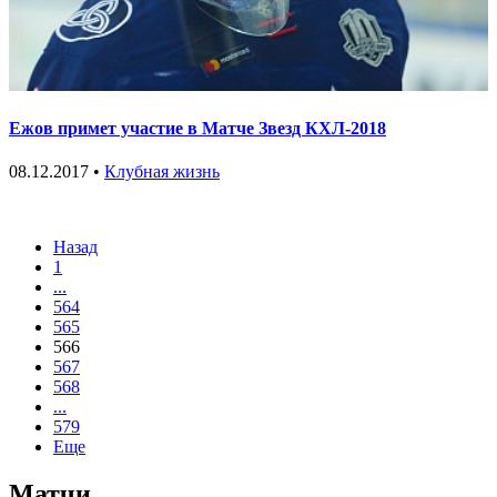
Ежов примет участие в Матче Звезд КХЛ-2018
08.12.2017 •
Клубная жизнь
Назад
1
...
564
565
566
567
568
...
579
Еще
Матчи