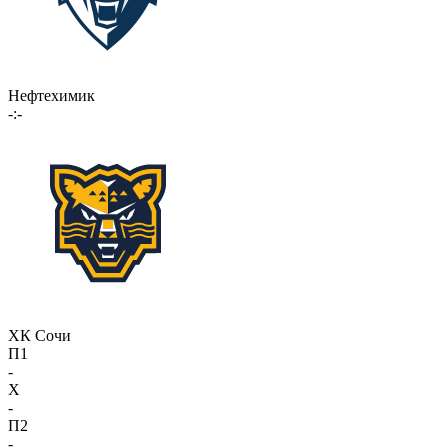
Нефтехимик
-:-
ХК Сочи
П1
-
X
-
П2
-