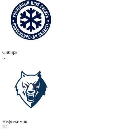
Сибирь
-:-
Нефтехимик
П1