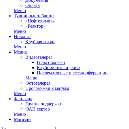
Документы
Оплата
Меню
Турнирные таблицы
«Нефтехимик»
«Реактор»
Меню
Новости
Клубная жизнь
Меню
Медиа
Видеогалерея
Голы с матчей
Клубное телевидение
Послематчевые пресс-конференции
Меню
Фотогалерея
Программки к матчам
Меню
Фан-зона
Группа поддержки
ФАН сектор
Меню
Магазин