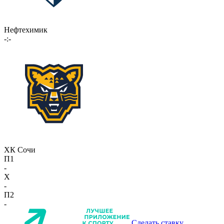
Нефтехимик
-:-
ХК Сочи
П1
-
X
-
П2
-
Сделать ставку