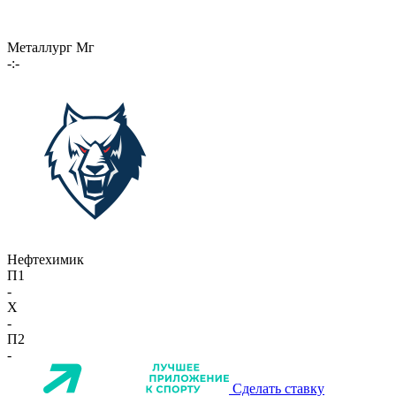
Металлург Мг
-:-
Нефтехимик
П1
-
X
-
П2
-
Сделать ставку