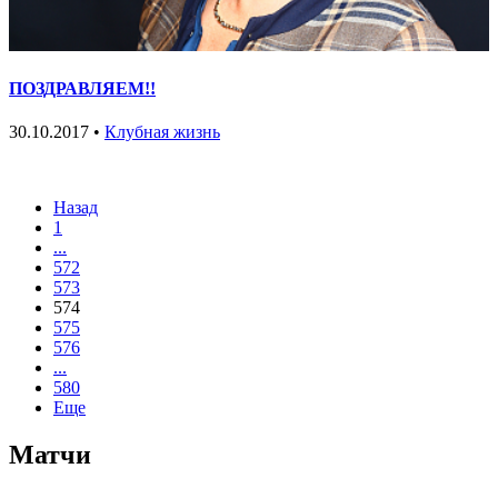
ПОЗДРАВЛЯЕМ!!
30.10.2017 •
Клубная жизнь
Назад
1
...
572
573
574
575
576
...
580
Еще
Матчи