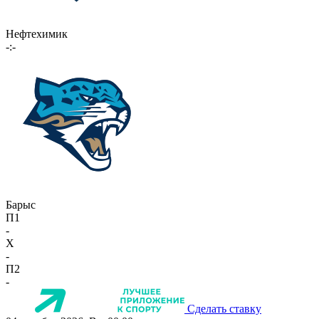
Нефтехимик
-:-
Барыс
П1
-
X
-
П2
-
Сделать ставку