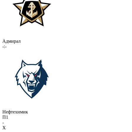
Адмирал
-:-
Нефтехимик
П1
-
X