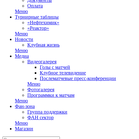
Документы
Оплата
Меню
Турнирные таблицы
«Нефтехимик»
«Реактор»
Меню
Новости
Клубная жизнь
Меню
Медиа
Видеогалерея
Голы с матчей
Клубное телевидение
Послематчевые пресс-конференции
Меню
Фотогалерея
Программки к матчам
Меню
Фан-зона
Группа поддержки
ФАН сектор
Меню
Магазин