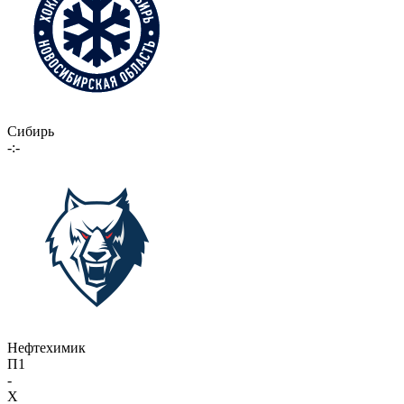
Сибирь
-:-
Нефтехимик
П1
-
X