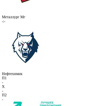
Металлург Мг
-:-
Нефтехимик
П1
-
X
-
П2
-