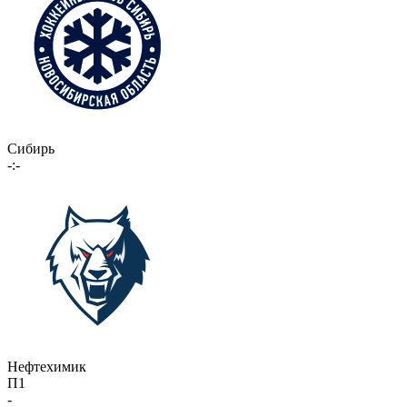
Сибирь
-:-
Нефтехимик
П1
-