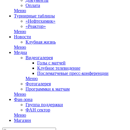
Документы
Оплата
Меню
Турнирные таблицы
«Нефтехимик»
«Реактор»
Меню
Новости
Клубная жизнь
Меню
Медиа
Видеогалерея
Голы с матчей
Клубное телевидение
Послематчевые пресс-конференции
Меню
Фотогалерея
Программки к матчам
Меню
Фан-зона
Группа поддержки
ФАН сектор
Меню
Магазин