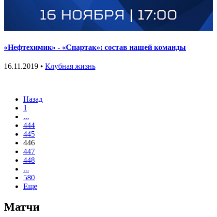
«Нефтехимик» - «Спартак»: состав нашей команды
16.11.2019 •
Клубная жизнь
Назад
1
...
444
445
446
447
448
...
580
Еще
Матчи