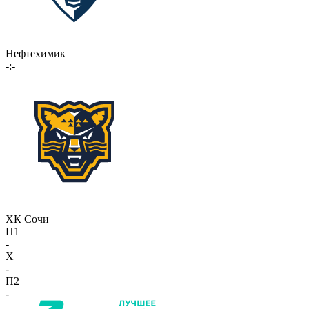
Нефтехимик
-:-
ХК Сочи
П1
-
X
-
П2
-