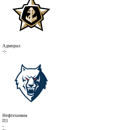
Адмирал
-:-
Нефтехимик
П1
-