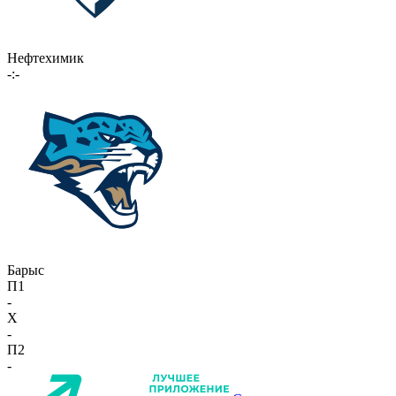
Нефтехимик
-:-
Барыс
П1
-
X
-
П2
-