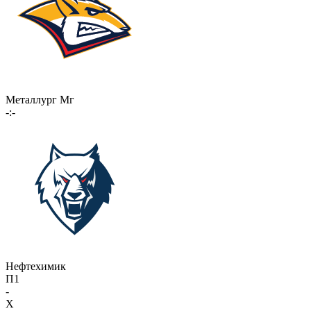
Металлург Мг
-:-
Нефтехимик
П1
-
X