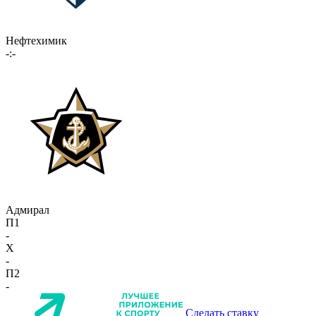
Нефтехимик
-:-
Адмирал
П1
-
X
-
П2
-
Сделать ставку