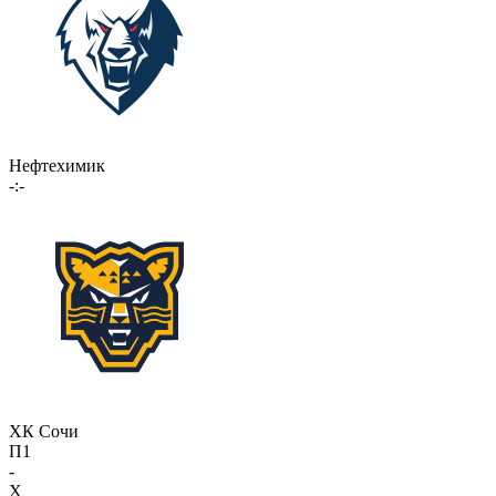
Нефтехимик
-:-
ХК Сочи
П1
-
X