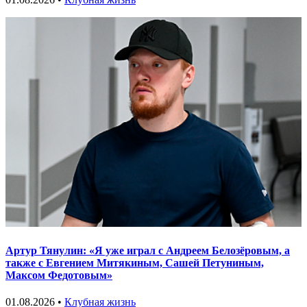
Артур Тянулин: «Я уже играл с Андреем Белозёровым, а
также с Евгением Митякиным, Сашей Петуниным,
Максом Федотовым»
01.08.2026 •
Клубная жизнь