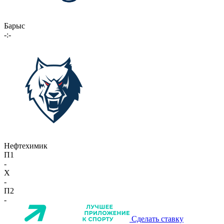
Барыс
-:-
Нефтехимик
П1
-
X
-
П2
-
Сделать ставку