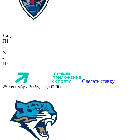
Лада
П1
-
X
-
П2
-
Сделать ставку
25 сентября 2026, Пт, 00:00