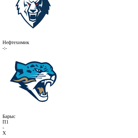
Нефтехимик
-:-
Барыс
П1
-
X