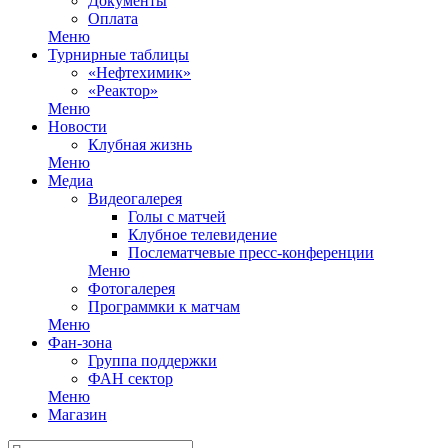
Документы
Оплата
Меню
Турнирные таблицы
«Нефтехимик»
«Реактор»
Меню
Новости
Клубная жизнь
Меню
Медиа
Видеогалерея
Голы с матчей
Клубное телевидение
Послематчевые пресс-конференции
Меню
Фотогалерея
Программки к матчам
Меню
Фан-зона
Группа поддержки
ФАН сектор
Меню
Магазин