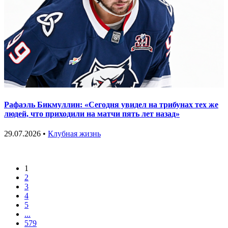
Рафаэль Бикмуллин: «Сегодня увидел на трибунах тех же
людей, что приходили на матчи пять лет назад»
29.07.2026 •
Клубная жизнь
1
2
3
4
5
...
579