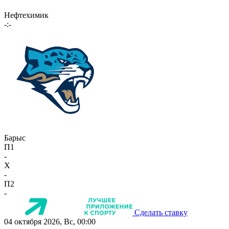
Нефтехимик
-:-
Барыс
П1
-
X
-
П2
-
Сделать ставку
04 октября 2026, Вс, 00:00