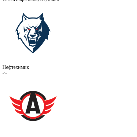
Нефтехимик
-:-