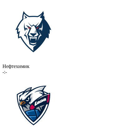
Нефтехимик
-:-