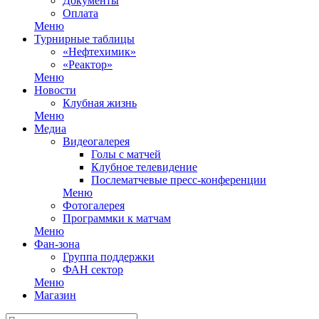
Документы
Оплата
Меню
Турнирные таблицы
«Нефтехимик»
«Реактор»
Меню
Новости
Клубная жизнь
Меню
Медиа
Видеогалерея
Голы с матчей
Клубное телевидение
Послематчевые пресс-конференции
Меню
Фотогалерея
Программки к матчам
Меню
Фан-зона
Группа поддержки
ФАН сектор
Меню
Магазин