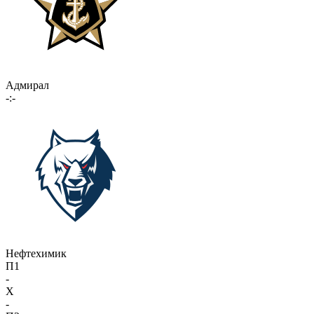
Адмирал
-:-
Нефтехимик
П1
-
X
-