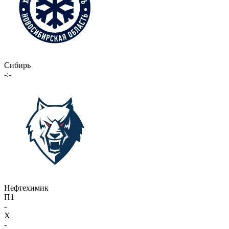
Сибирь
-:-
Нефтехимик
П1
-
X
-