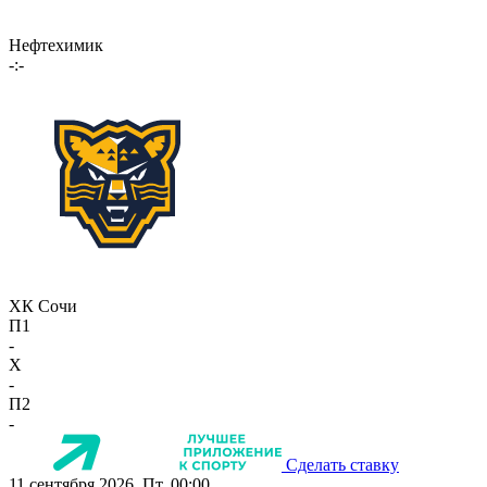
Нефтехимик
-:-
ХК Сочи
П1
-
X
-
П2
-
Сделать ставку
11 сентября 2026, Пт, 00:00