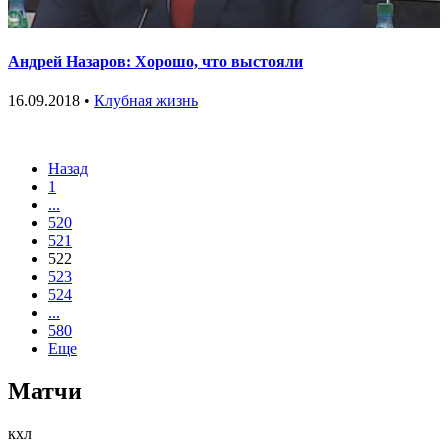
Андрей Назаров: Хорошо, что выстояли
16.09.2018 •
Клубная жизнь
Назад
1
...
520
521
522
523
524
...
580
Еще
Матчи
кхл