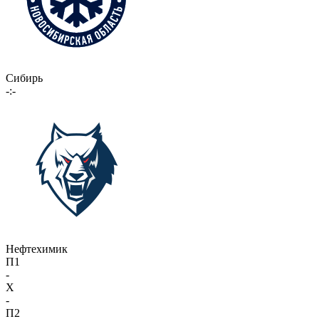
Сибирь
-:-
Нефтехимик
П1
-
X
-
П2