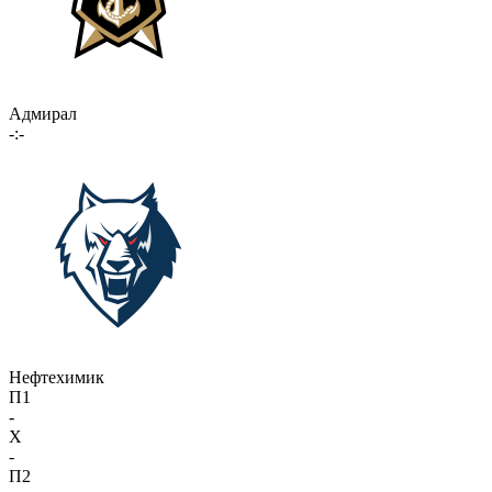
Адмирал
-:-
Нефтехимик
П1
-
X
-
П2