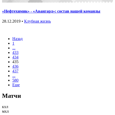
«Нефтехимик» - «Авангард»: состав нашей команды
28.12.2019 •
Клубная жизнь
Назад
1
...
433
434
435
436
437
...
580
Еще
Матчи
кхл
мхл