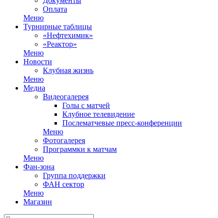
Документы
Оплата
Меню
Турнирные таблицы
«Нефтехимик»
«Реактор»
Меню
Новости
Клубная жизнь
Меню
Медиа
Видеогалерея
Голы с матчей
Клубное телевидение
Послематчевые пресс-конференции
Меню
Фотогалерея
Программки к матчам
Меню
Фан-зона
Группа поддержки
ФАН сектор
Меню
Магазин