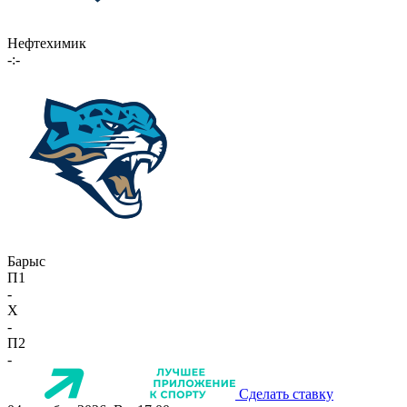
Нефтехимик
-:-
Барыс
П1
-
X
-
П2
-
Сделать ставку