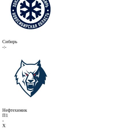
Сибирь
-:-
Нефтехимик
П1
-
X