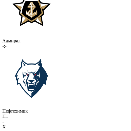
Адмирал
-:-
Нефтехимик
П1
-
X