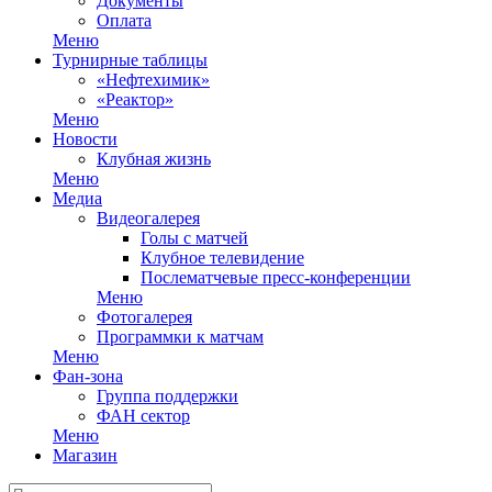
Документы
Оплата
Меню
Турнирные таблицы
«Нефтехимик»
«Реактор»
Меню
Новости
Клубная жизнь
Меню
Медиа
Видеогалерея
Голы с матчей
Клубное телевидение
Послематчевые пресс-конференции
Меню
Фотогалерея
Программки к матчам
Меню
Фан-зона
Группа поддержки
ФАН сектор
Меню
Магазин