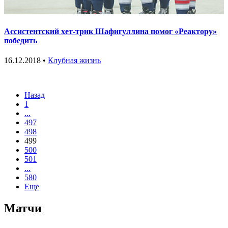
Ассистентский хет-трик Шафигуллина помог «Реактору»
победить
16.12.2018 •
Клубная жизнь
Назад
1
...
497
498
499
500
501
...
580
Еще
Матчи