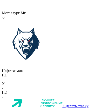
Металлург Мг
-:-
Нефтехимик
П1
-
X
-
П2
-
Сделать ставку