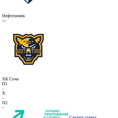
Нефтехимик
-:-
ХК Сочи
П1
-
X
-
П2
-
Сделать ставку