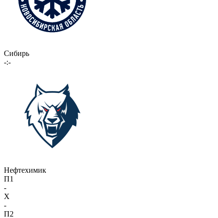
Сибирь
-:-
Нефтехимик
П1
-
X
-
П2