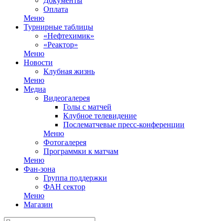
Документы
Оплата
Меню
Турнирные таблицы
«Нефтехимик»
«Реактор»
Меню
Новости
Клубная жизнь
Меню
Медиа
Видеогалерея
Голы с матчей
Клубное телевидение
Послематчевые пресс-конференции
Меню
Фотогалерея
Программки к матчам
Меню
Фан-зона
Группа поддержки
ФАН сектор
Меню
Магазин