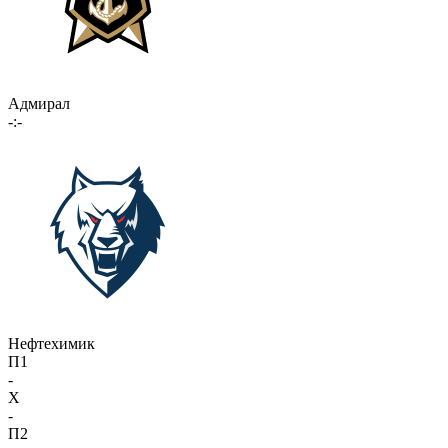
Адмирал
-:-
Нефтехимик
П1
-
X
-
П2