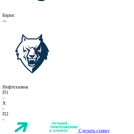
Барыс
-:-
Нефтехимик
П1
-
X
-
П2
-
Сделать ставку