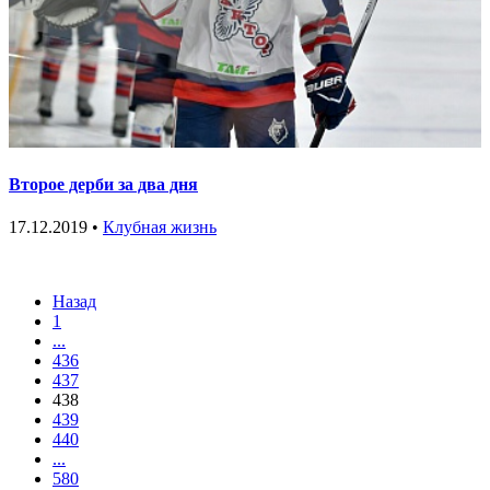
Второе дерби за два дня
17.12.2019 •
Клубная жизнь
Назад
1
...
436
437
438
439
440
...
580