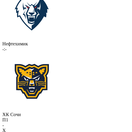
Нефтехимик
-:-
ХК Сочи
П1
-
X