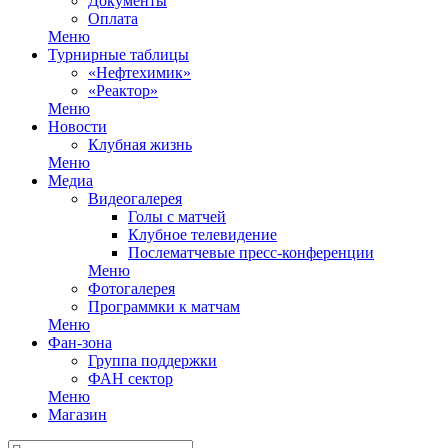
Документы
Оплата
Меню
Турнирные таблицы
«Нефтехимик»
«Реактор»
Меню
Новости
Клубная жизнь
Меню
Медиа
Видеогалерея
Голы с матчей
Клубное телевидение
Послематчевые пресс-конференции
Меню
Фотогалерея
Программки к матчам
Меню
Фан-зона
Группа поддержки
ФАН сектор
Меню
Магазин