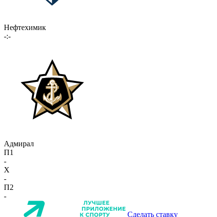
Нефтехимик
-:-
Адмирал
П1
-
X
-
П2
-
Сделать ставку