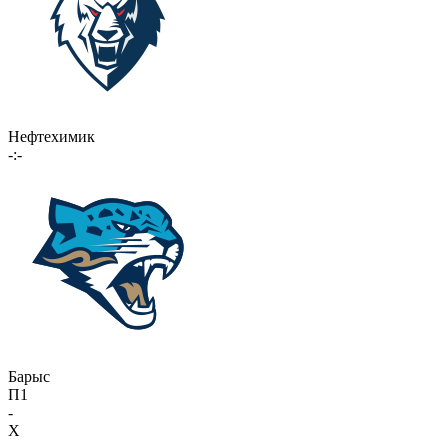
Нефтехимик
-:-
Барыс
П1
-
X