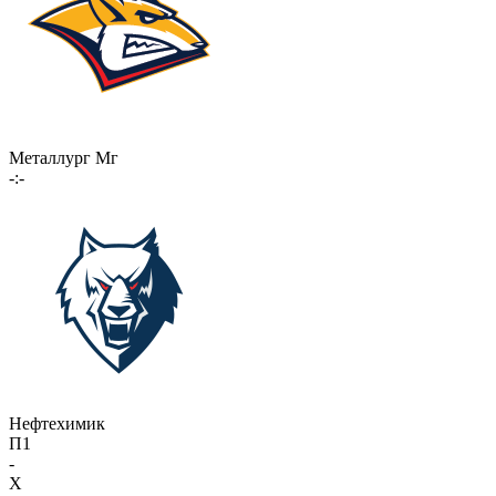
Металлург Мг
-:-
Нефтехимик
П1
-
X