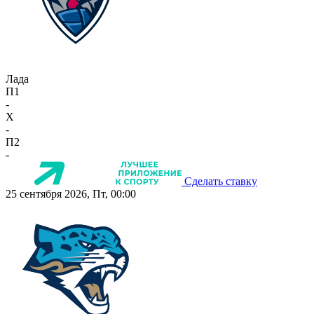
Лада
П1
-
X
-
П2
-
Сделать ставку
25 сентября 2026, Пт, 00:00