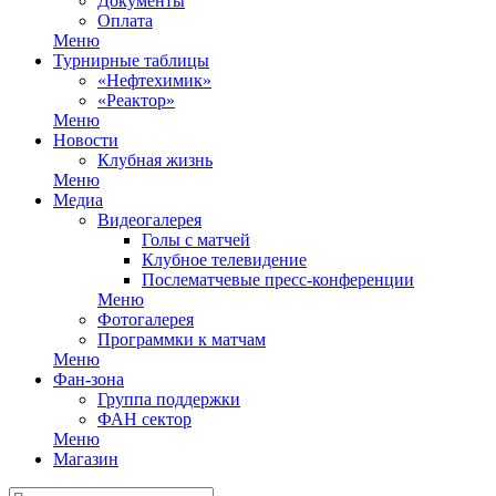
Документы
Оплата
Меню
Турнирные таблицы
«Нефтехимик»
«Реактор»
Меню
Новости
Клубная жизнь
Меню
Медиа
Видеогалерея
Голы с матчей
Клубное телевидение
Послематчевые пресс-конференции
Меню
Фотогалерея
Программки к матчам
Меню
Фан-зона
Группа поддержки
ФАН сектор
Меню
Магазин