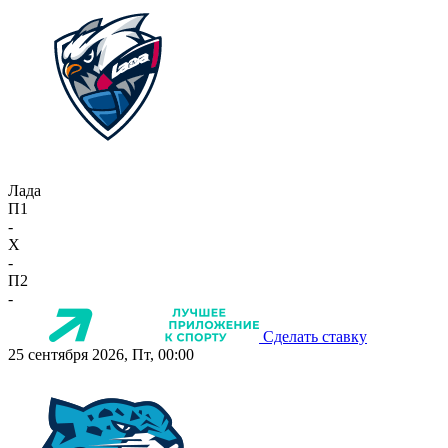
Лада
П1
-
X
-
П2
-
Сделать ставку
25 сентября 2026, Пт, 00:00