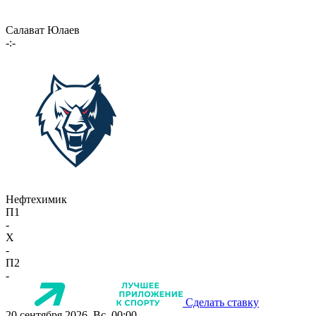
Салават Юлаев
-:-
Нефтехимик
П1
-
X
-
П2
-
Сделать ставку
20 сентября 2026, Вс, 00:00