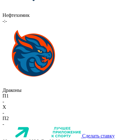
Нефтехимик
-:-
Драконы
П1
-
X
-
П2
-
Сделать ставку