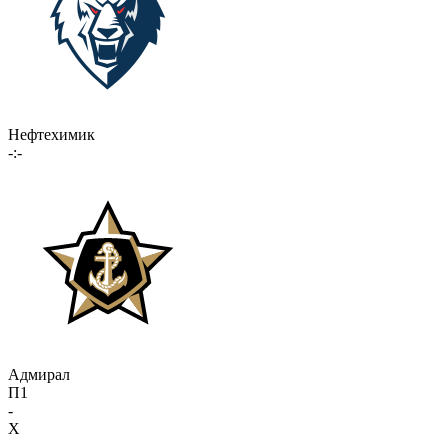
Нефтехимик
-:-
Адмирал
П1
-
X
-