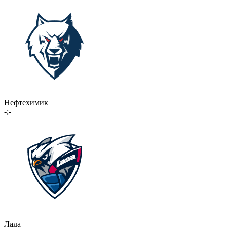
Нефтехимик
-:-
Лада