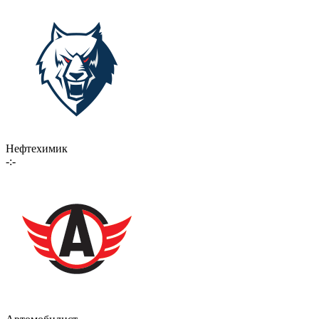
Нефтехимик
-:-