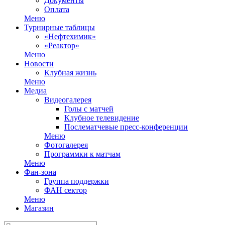
Документы
Оплата
Меню
Турнирные таблицы
«Нефтехимик»
«Реактор»
Меню
Новости
Клубная жизнь
Меню
Медиа
Видеогалерея
Голы с матчей
Клубное телевидение
Послематчевые пресс-конференции
Меню
Фотогалерея
Программки к матчам
Меню
Фан-зона
Группа поддержки
ФАН сектор
Меню
Магазин