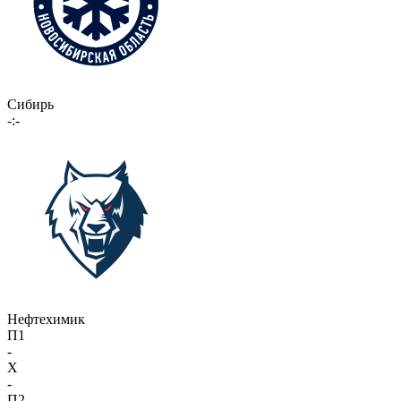
Сибирь
-:-
Нефтехимик
П1
-
X
-
П2