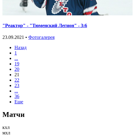
"Реактор" - "Тюменский Легион" - 3:6
23.09.2021 •
Фотогалерея
Назад
1
...
19
20
21
22
23
...
36
Еще
Матчи
кхл
мхл