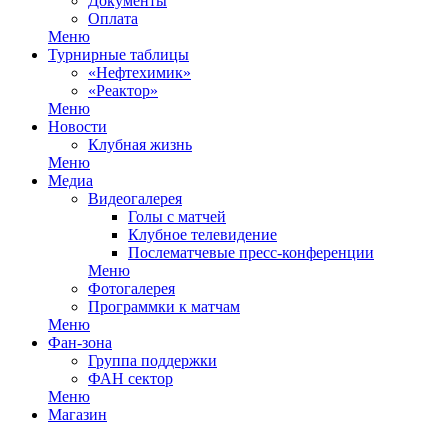
Документы
Оплата
Меню
Турнирные таблицы
«Нефтехимик»
«Реактор»
Меню
Новости
Клубная жизнь
Меню
Медиа
Видеогалерея
Голы с матчей
Клубное телевидение
Послематчевые пресс-конференции
Меню
Фотогалерея
Программки к матчам
Меню
Фан-зона
Группа поддержки
ФАН сектор
Меню
Магазин