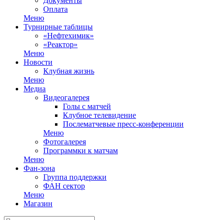
Документы
Оплата
Меню
Турнирные таблицы
«Нефтехимик»
«Реактор»
Меню
Новости
Клубная жизнь
Меню
Медиа
Видеогалерея
Голы с матчей
Клубное телевидение
Послематчевые пресс-конференции
Меню
Фотогалерея
Программки к матчам
Меню
Фан-зона
Группа поддержки
ФАН сектор
Меню
Магазин