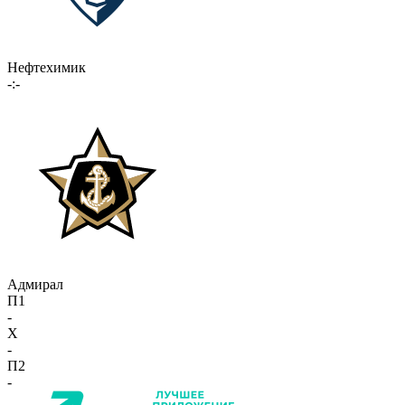
Нефтехимик
-:-
Адмирал
П1
-
X
-
П2
-