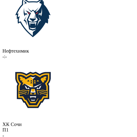
Нефтехимик
-:-
ХК Сочи
П1
-