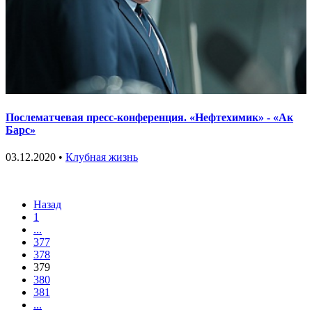
Послематчевая пресс-конференция. «Нефтехимик» - «Ак
Барс»
03.12.2020 •
Клубная жизнь
Назад
1
...
377
378
379
380
381
...