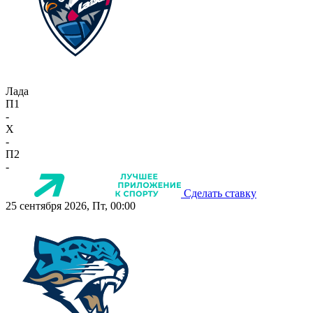
Лада
П1
-
X
-
П2
-
Сделать ставку
25 сентября 2026, Пт, 00:00