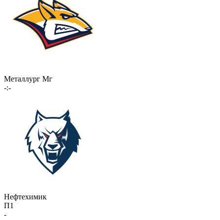
Металлург Мг
-:-
Нефтехимик
П1
-