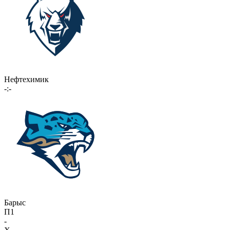
Нефтехимик
-:-
Барыс
П1
-