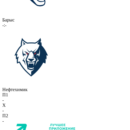
Барыс
-:-
Нефтехимик
П1
-
X
-
П2
-