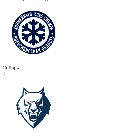
Сибирь
-:-