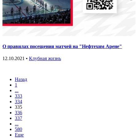
О правилах посещения матчей на "Нефтехим Арене"
12.10.2021 •
Клубная жизнь
Назад
1
...
333
334
335
336
337
...
580
Еще