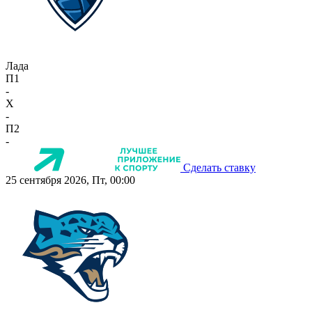
Лада
П1
-
X
-
П2
-
Сделать ставку
25 сентября 2026, Пт, 00:00