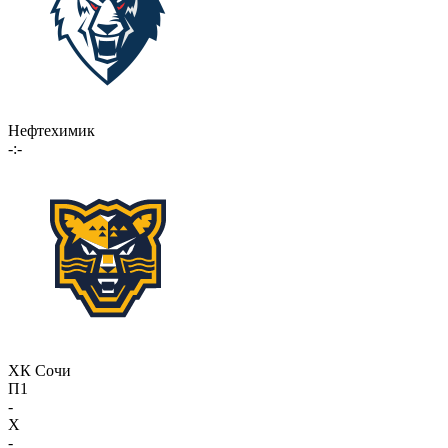
Нефтехимик
-:-
ХК Сочи
П1
-
X
-