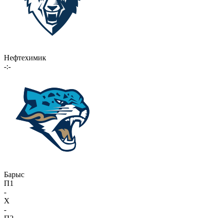
Нефтехимик
-:-
Барыс
П1
-
X
-