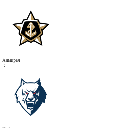
Адмирал
-:-