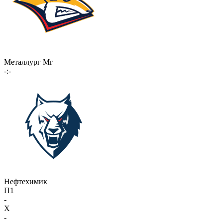
Металлург Мг
-:-
Нефтехимик
П1
-
X
-