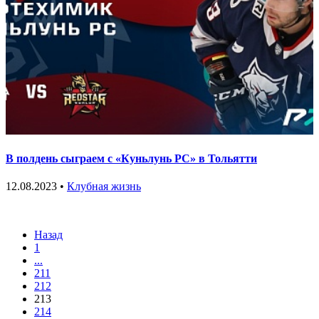
В полдень сыграем с «Куньлунь РС» в Тольятти
12.08.2023 •
Клубная жизнь
Назад
1
...
211
212
213
214