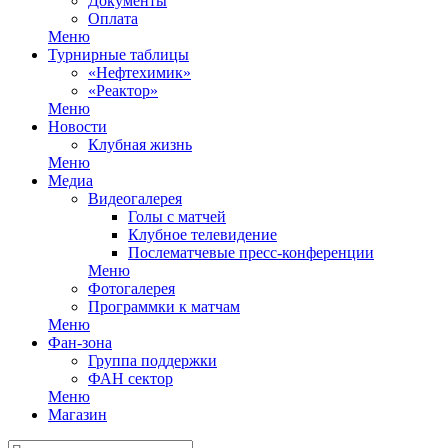
Документы
Оплата
Меню
Турнирные таблицы
«Нефтехимик»
«Реактор»
Меню
Новости
Клубная жизнь
Меню
Медиа
Видеогалерея
Голы с матчей
Клубное телевидение
Послематчевые пресс-конференции
Меню
Фотогалерея
Программки к матчам
Меню
Фан-зона
Группа поддержки
ФАН сектор
Меню
Магазин