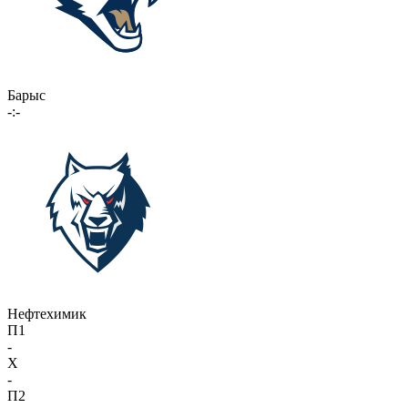
Барыс
-:-
Нефтехимик
П1
-
X
-
П2