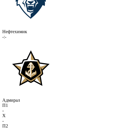
Нефтехимик
-:-
Адмирал
П1
-
X
-
П2