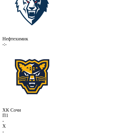
Нефтехимик
-:-
ХК Сочи
П1
-
X
-