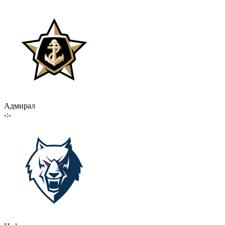
Адмирал
-:-