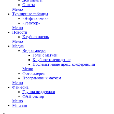
Документы
Оплата
Меню
Турнирные таблицы
«Нефтехимик»
«Реактор»
Меню
Новости
Клубная жизнь
Меню
Медиа
Видеогалерея
Голы с матчей
Клубное телевидение
Послематчевые пресс-конференции
Меню
Фотогалерея
Программки к матчам
Меню
Фан-зона
Группа поддержки
ФАН сектор
Меню
Магазин