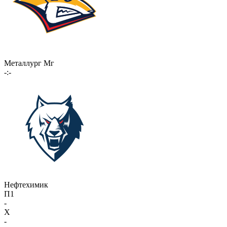
Металлург Мг
-:-
Нефтехимик
П1
-
X
-