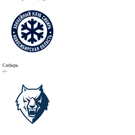
Сибирь
-:-