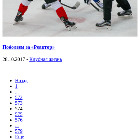
Поболеем за «Реактор»
28.10.2017 •
Клубная жизнь
Назад
1
...
572
573
574
575
576
...
579
Еще