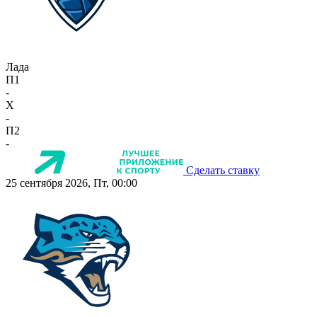
Лада
П1
-
X
-
П2
-
Сделать ставку
25 сентября 2026, Пт, 00:00