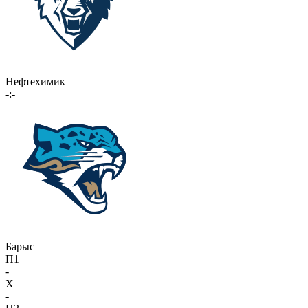
Нефтехимик
-:-
Барыс
П1
-
X
-