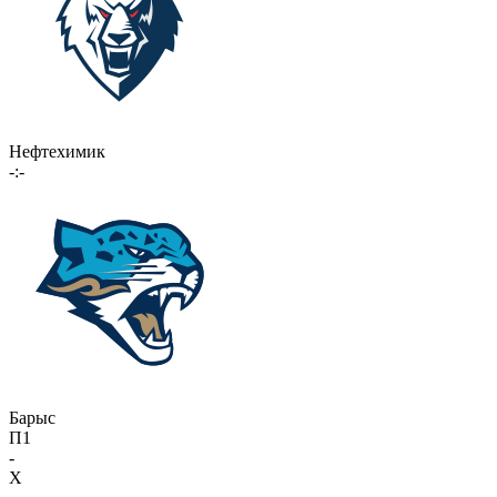
Нефтехимик
-:-
Барыс
П1
-
X