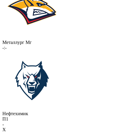
Металлург Мг
-:-
Нефтехимик
П1
-
X