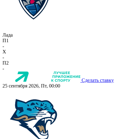
Лада
П1
-
X
-
П2
-
Сделать ставку
25 сентября 2026, Пт, 00:00