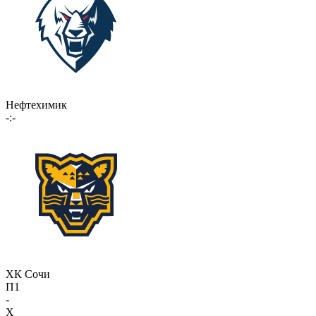
Нефтехимик
-:-
ХК Сочи
П1
-
X