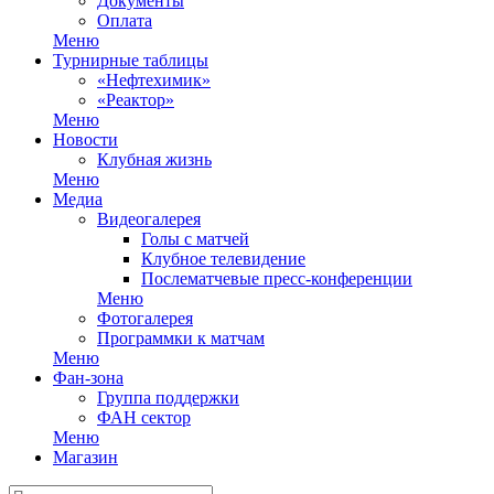
Документы
Оплата
Меню
Турнирные таблицы
«Нефтехимик»
«Реактор»
Меню
Новости
Клубная жизнь
Меню
Медиа
Видеогалерея
Голы с матчей
Клубное телевидение
Послематчевые пресс-конференции
Меню
Фотогалерея
Программки к матчам
Меню
Фан-зона
Группа поддержки
ФАН сектор
Меню
Магазин