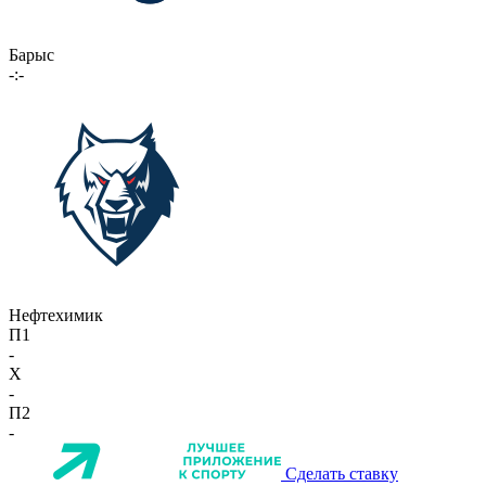
Барыс
-:-
Нефтехимик
П1
-
X
-
П2
-
Сделать ставку