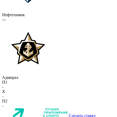
Нефтехимик
-:-
Адмирал
П1
-
X
-
П2
-
Сделать ставку